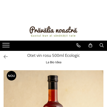
PRODUSE
NOUTĂȚI
ALIMENTE
ULEIURI ȘI UNTURI
MĂSLINE
NUCI ȘI SEMINȚE
Otet vin rosu 500ml Ecologic
FRUCTE DESHIDRATATE
La Bio Idea
ÎNDULCITORI NATURALI / MIERE
FRUCTE LA CONSERVĂ
NOU
OȚETURI ȘI SOSURI
SOSURI
FĂINĂ FĂRĂ GLUTEN
BĂUTURI / LAPTE VEGETAL
OREZ ȘI CEREALE