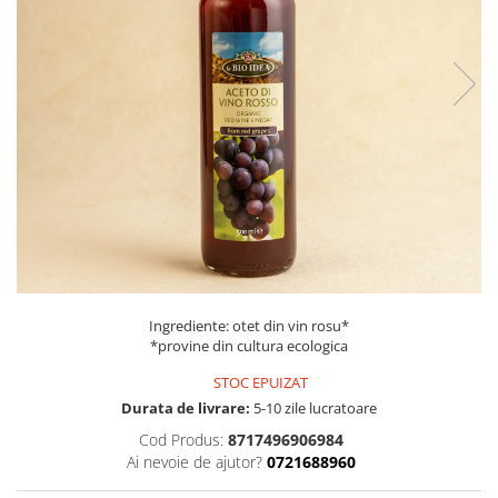
PASTE
CREME ȘI PASTE TARTINABILE
CONDIMENTE
CEAIURI GRECEȘTI
CIOCOLATĂ ȘI CACAO
HEALTHY SNACKS
SUPERALIMENTE
LACTATE
BACANIE
PRODUSE ECO / ORGANICE
PRODUSE ROMÂNEȘTI
Ingrediente: otet din vin rosu*
COSMETICE
*provine din cultura ecologica
REMEDII NATURISTE
STOC EPUIZAT
Durata de livrare:
5-10 zile lucratoare
TOATE PRODUSELE
Cod Produs:
8717496906984
Ai nevoie de ajutor?
0721688960