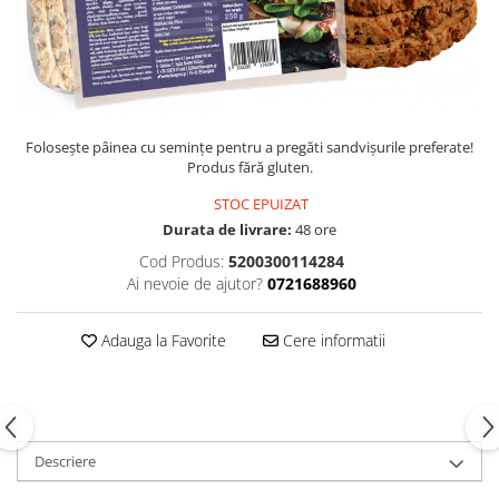
PASTE
CREME ȘI PASTE TARTINABILE
CONDIMENTE
CEAIURI GRECEȘTI
CIOCOLATĂ ȘI CACAO
Folosește pâinea cu semințe pentru a pregăti sandvișurile preferate!
HEALTHY SNACKS
Produs fără gluten.
SUPERALIMENTE
STOC EPUIZAT
LACTATE
Durata de livrare:
48 ore
BACANIE
Cod Produs:
5200300114284
PRODUSE ECO / ORGANICE
Ai nevoie de ajutor?
0721688960
PRODUSE ROMÂNEȘTI
Adauga la Favorite
Cere informatii
COSMETICE
REMEDII NATURISTE
TOATE PRODUSELE
Descriere