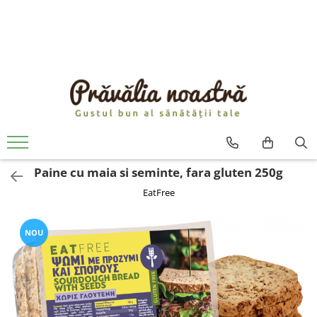
PRODUSE
NOUTĂȚI
ALIMENTE
ULEIURI ȘI UNTURI
MĂSLINE
NUCI ȘI SEMINȚE
Paine cu maia si seminte, fara gluten 250g
FRUCTE DESHIDRATATE
EatFree
ÎNDULCITORI NATURALI / MIERE
FRUCTE LA CONSERVĂ
OȚETURI ȘI SOSURI
NOU
SOSURI
FĂINĂ FĂRĂ GLUTEN
BĂUTURI / LAPTE VEGETAL
OREZ ȘI CEREALE