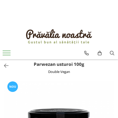
PRODUSE
NOUTĂȚI
ALIMENTE
ULEIURI ȘI UNTURI
MĂSLINE
NUCI ȘI SEMINȚE
Parwezan usturoi 100g
FRUCTE DESHIDRATATE
Double Vegan
ÎNDULCITORI NATURALI / MIERE
FRUCTE LA CONSERVĂ
OȚETURI ȘI SOSURI
NOU
SOSURI
FĂINĂ FĂRĂ GLUTEN
BĂUTURI / LAPTE VEGETAL
OREZ ȘI CEREALE