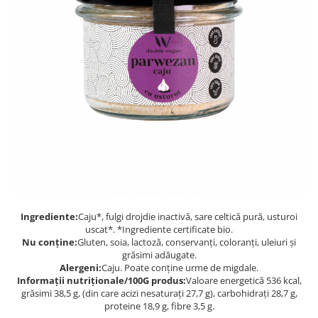
PASTE
CREME ȘI PASTE TARTINABILE
CONDIMENTE
CEAIURI GRECEȘTI
CIOCOLATĂ ȘI CACAO
HEALTHY SNACKS
SUPERALIMENTE
LACTATE
BACANIE
PRODUSE ECO / ORGANICE
PRODUSE ROMÂNEȘTI
Ingrediente:
Caju*, fulgi drojdie inactivă, sare celtică pură, usturoi
COSMETICE
uscat*. *Ingrediente certificate bio.
REMEDII NATURISTE
Nu conține:
Gluten, soia, lactoză, conservanți, coloranți, uleiuri și
grăsimi adăugate.
TOATE PRODUSELE
Alergeni:
Caju. Poate conține urme de migdale.
Informații nutriționale/100G produs:
Valoare energetică 536 kcal,
grăsimi 38,5 g, (din care acizi nesaturați 27,7 g), carbohidrați 28,7 g,
proteine 18,9 g, fibre 3,5 g.