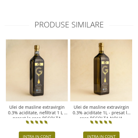
PRODUSE SIMILARE
Ulei de masline extravirgin
Ulei de masline extravirgin
0.3% aciditate, nefiltrat 1 L -
0.3% aciditate 1L - presat la
presat la rece RECOLTA
rece RECOLTA NOUA
NOUA
INTRA IN CONT
INTRA IN CONT