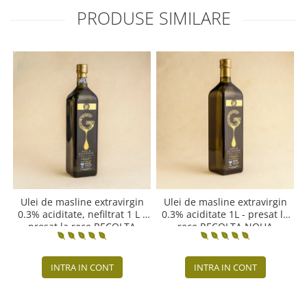
PRODUSE SIMILARE
Ulei de masline extravirgin
Ulei de masline extravirgin
0.3% aciditate, nefiltrat 1 L -
0.3% aciditate 1L - presat la
presat la rece RECOLTA
rece RECOLTA NOUA
NOUA
INTRA IN CONT
INTRA IN CONT