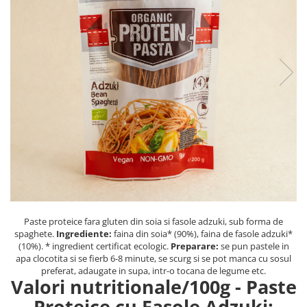
PASTE
CREME ȘI PASTE TARTINABILE
CONDIMENTE
CEAIURI GRECEȘTI
CIOCOLATĂ ȘI CACAO
HEALTHY SNACKS
SUPERALIMENTE
LACTATE
BACANIE
PRODUSE ECO / ORGANICE
PRODUSE ROMÂNEȘTI
COSMETICE
Paste proteice fara gluten din soia si fasole adzuki, sub forma de
REMEDII NATURISTE
spaghete.
Ingrediente:
faina din soia* (90%), faina de fasole adzuki*
(10%). * ingredient certificat ecologic.
Preparare:
se pun pastele in
TOATE PRODUSELE
apa clocotita si se fierb 6-8 minute, se scurg si se pot manca cu sosul
preferat, adaugate in supa, intr-o tocana de legume etc.
Valori nutritionale/100g - Paste
Proteice cu Fasole Adzuki: