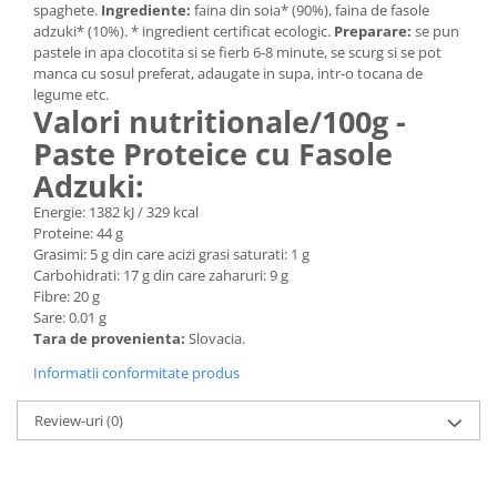
spaghete.
Ingrediente:
faina din soia* (90%), faina de fasole
adzuki* (10%). * ingredient certificat ecologic.
Preparare:
se pun
pastele in apa clocotita si se fierb 6-8 minute, se scurg si se pot
manca cu sosul preferat, adaugate in supa, intr-o tocana de
legume etc.
Valori nutritionale/100g -
Paste Proteice cu Fasole
Adzuki:
Energie: 1382 kJ / 329 kcal
Proteine: 44 g
Grasimi: 5 g din care acizi grasi saturati: 1 g
Carbohidrati: 17 g din care zaharuri: 9 g
Fibre: 20 g
Sare: 0.01 g
Tara de provenienta:
Slovacia.
Informatii conformitate produs
Review-uri
(0)