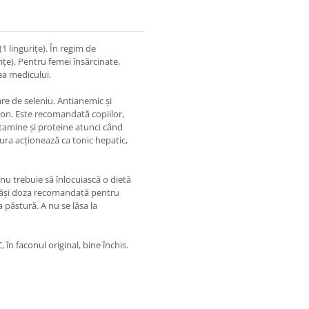
(1 lingurițe). În regim de
urițe). Pentru femei însărcinate,
ea medicului.
re de seleniu. Antianemic și
colon. Este recomandată copiilor,
itamine și proteine atunci când
tura acționează ca tonic hepatic,
nu trebuie să înlocuiască o dietă
depăși doza recomandată pentru
a păstură. A nu se lăsa la
 în faconul original, bine închis.