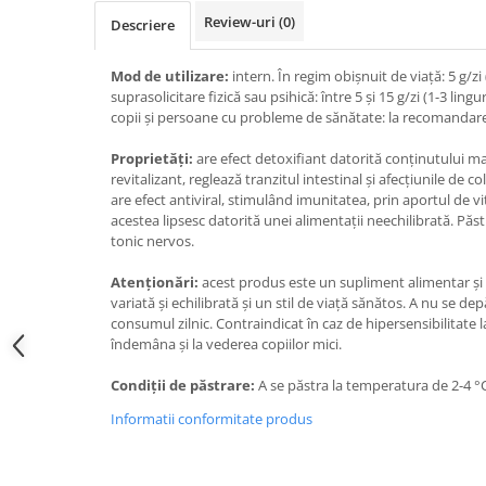
Review-uri
(0)
Descriere
Mod de utilizare:
intern. În regim obișnuit de viață: 5 g/zi 
suprasolicitare fizică sau psihică: între 5 și 15 g/zi (1-3 ling
copii și persoane cu probleme de sănătate: la recomandar
Proprietăți:
are efect detoxifiant datorită conținutului ma
revitalizant, reglează tranzitul intestinal și afecțiunile de 
are efect antiviral, stimulând imunitatea, prin aportul de v
acestea lipsesc datorită unei alimentații neechilibrată. Păs
tonic nervos.
Atenționări:
acest produs este un supliment alimentar și 
variată și echilibrată și un stil de viață sănătos. A nu se 
consumul zilnic. Contraindicat în caz de hipersensibilitate l
îndemâna și la vederea copiilor mici.
Condiții de păstrare:
A se păstra la temperatura de 2-4 °C,
Informatii conformitate produs