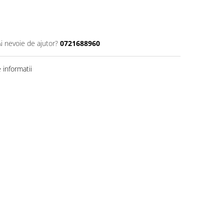
Ai nevoie de ajutor?
0721688960
informatii