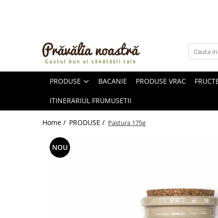
PRODUSE
NOUTĂȚI
ALIMENTE
PRODUSE
BACANIE
PRODUSE VRAC
FRUCTE
ULEIURI ȘI UNTURI
MĂSLINE
ITINERARIUL FRUMUSETII
NUCI ȘI SEMINȚE
FRUCTE DESHIDRATATE
Home /
PRODUSE /
Pastura 175g
ÎNDULCITORI NATURALI / MIERE
FRUCTE LA CONSERVĂ
NOU
OȚETURI ȘI SOSURI
SOSURI
FĂINĂ FĂRĂ GLUTEN
BĂUTURI / LAPTE VEGETAL
OREZ ȘI CEREALE