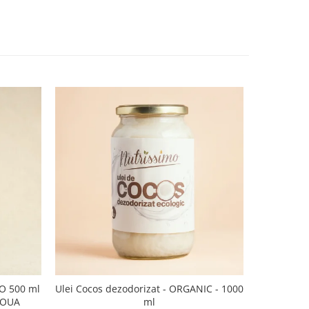
CO 500 ml
Ulei Cocos dezodorizat - ORGANIC - 1000
Ulei de sus
NOUA
ml