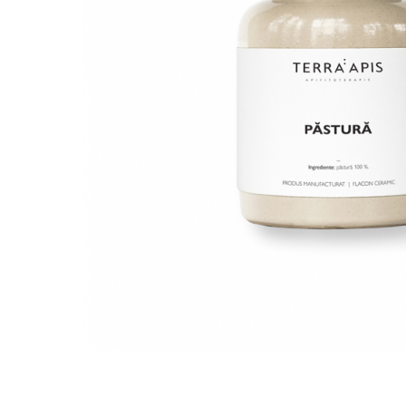
PASTE
CREME ȘI PASTE TARTINABILE
CONDIMENTE
CEAIURI GRECEȘTI
CIOCOLATĂ ȘI CACAO
HEALTHY SNACKS
SUPERALIMENTE
LACTATE
BACANIE
PRODUSE ECO / ORGANICE
PRODUSE ROMÂNEȘTI
COSMETICE
REMEDII NATURISTE
TOATE PRODUSELE