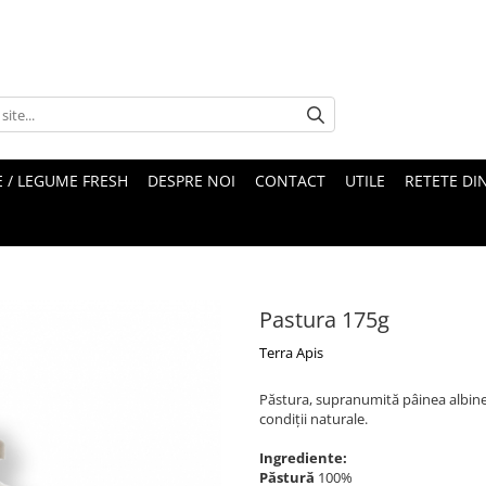
 / LEGUME FRESH
DESPRE NOI
CONTACT
UTILE
RETETE DI
Pastura 175g
Terra Apis
Păstura, supranumită pâinea albinel
condiții naturale.
Ingrediente:
Păstură
100%