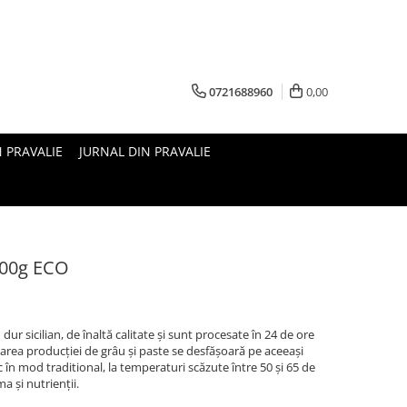
0721688960
0,00
N PRAVALIE
JURNAL DIN PRAVALIE
500g ECO
ur sicilian, de înaltă calitate și sunt procesate în 24 de ore
narea producției de grâu și paste se desfășoară pe aceeași
c în mod traditional, la temperaturi scăzute între 50 și 65 de
 și nutrienții.