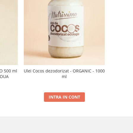
CO 500 ml
Ulei Cocos dezodorizat - ORGANIC - 1000
Ulei de sus
NOUA
ml
INTRA IN CONT