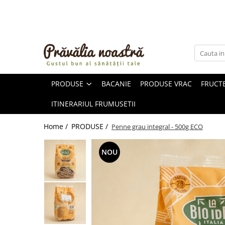
PRODUSE
NOUTĂȚI
ALIMENTE
PRODUSE
BACANIE
PRODUSE VRAC
FRUCTE
ULEIURI ȘI UNTURI
MĂSLINE
ITINERARIUL FRUMUSETII
NUCI ȘI SEMINȚE
FRUCTE DESHIDRATATE
Home /
PRODUSE /
Penne grau integral - 500g ECO
ÎNDULCITORI NATURALI / MIERE
FRUCTE LA CONSERVĂ
NOU
OȚETURI ȘI SOSURI
SOSURI
FĂINĂ FĂRĂ GLUTEN
BĂUTURI / LAPTE VEGETAL
OREZ ȘI CEREALE