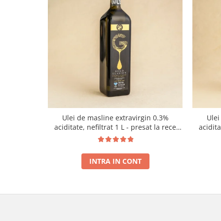
Ulei de masline extravirgin 0.3%
Ulei
aciditate, nefiltrat 1 L - presat la rece
acidit
RECOLTA NOUA
INTRA IN CONT