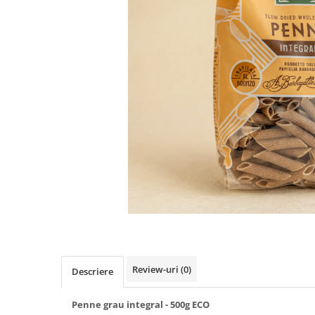
PASTE
CREME ȘI PASTE TARTINABILE
CONDIMENTE
CEAIURI GRECEȘTI
CIOCOLATĂ ȘI CACAO
HEALTHY SNACKS
SUPERALIMENTE
LACTATE
BACANIE
PRODUSE ECO / ORGANICE
PRODUSE ROMÂNEȘTI
COSMETICE
REMEDII NATURISTE
TOATE PRODUSELE
Review-uri
(0)
Descriere
Penne grau integral - 500g ECO