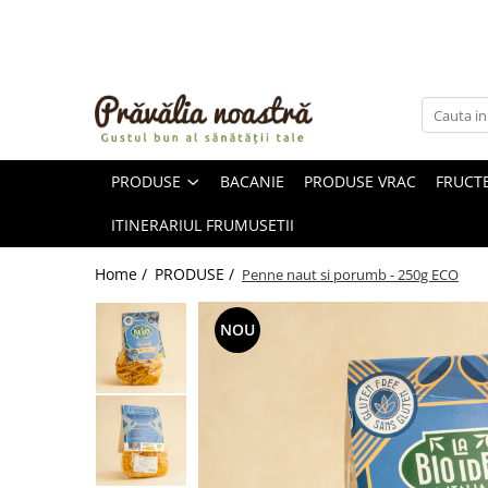
PRODUSE
NOUTĂȚI
ALIMENTE
PRODUSE
BACANIE
PRODUSE VRAC
FRUCTE
ULEIURI ȘI UNTURI
MĂSLINE
ITINERARIUL FRUMUSETII
NUCI ȘI SEMINȚE
FRUCTE DESHIDRATATE
Home /
PRODUSE /
Penne naut si porumb - 250g ECO
ÎNDULCITORI NATURALI / MIERE
FRUCTE LA CONSERVĂ
NOU
OȚETURI ȘI SOSURI
SOSURI
FĂINĂ FĂRĂ GLUTEN
BĂUTURI / LAPTE VEGETAL
OREZ ȘI CEREALE