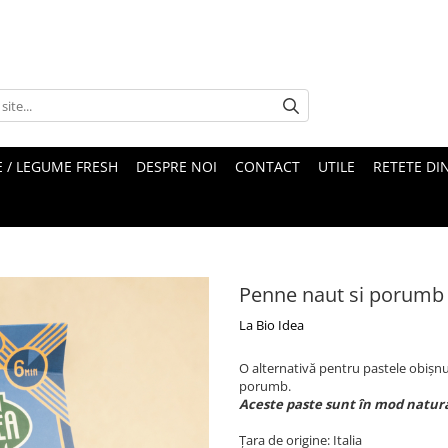
 / LEGUME FRESH
DESPRE NOI
CONTACT
UTILE
RETETE DI
Penne naut si porumb
La Bio Idea
O alternativă pentru pastele obișnui
porumb.
Aceste paste sunt în mod natural
Țara de origine: Italia