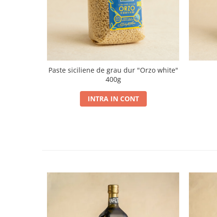
Paste siciliene de grau dur "Orzo white"
400g
INTRA IN CONT