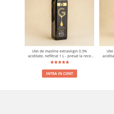
Ulei de masline extravirgin 0.3%
Ulei
aciditate, nefiltrat 1 L - presat la rece
acidit
RECOLTA NOUA
INTRA IN CONT