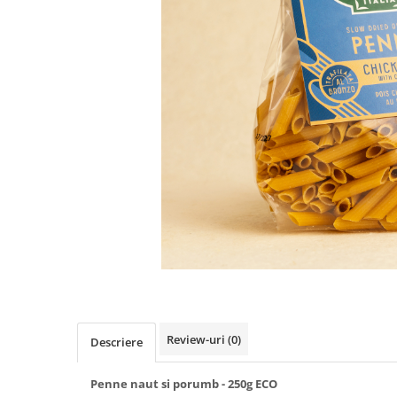
PASTE
CREME ȘI PASTE TARTINABILE
CONDIMENTE
CEAIURI GRECEȘTI
CIOCOLATĂ ȘI CACAO
HEALTHY SNACKS
SUPERALIMENTE
LACTATE
BACANIE
PRODUSE ECO / ORGANICE
PRODUSE ROMÂNEȘTI
COSMETICE
REMEDII NATURISTE
TOATE PRODUSELE
Review-uri
(0)
Descriere
Penne naut si porumb - 250g ECO