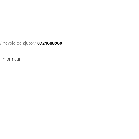
Ai nevoie de ajutor?
0721688960
informatii