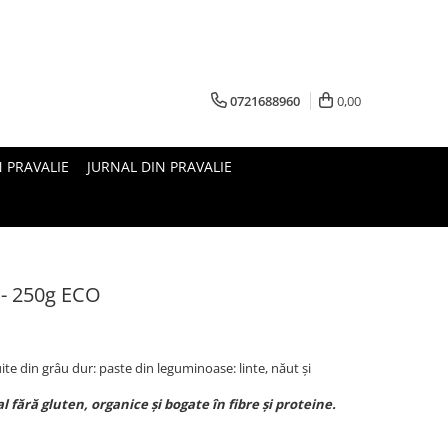
0721688960
0,00
N PRAVALIE
JURNAL DIN PRAVALIE
 - 250g ECO
te din grâu dur: paste din leguminoase: linte, năut și
 fără gluten, organice și bogate în fibre și proteine.