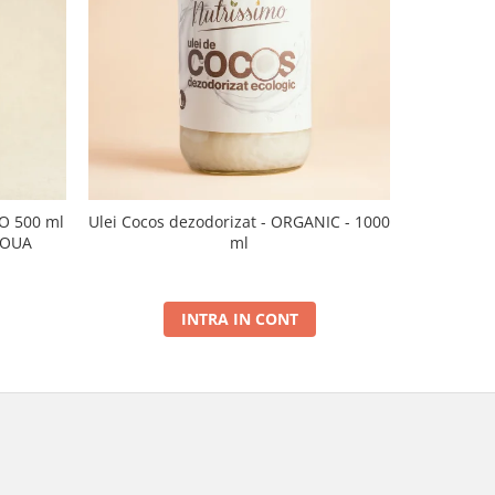
CO 500 ml
Ulei Cocos dezodorizat - ORGANIC - 1000
Ulei de sus
NOUA
ml
INTRA IN CONT