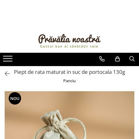
PRODUSE
NOUTĂȚI
ALIMENTE
ULEIURI ȘI UNTURI
MĂSLINE
NUCI ȘI SEMINȚE
Piept de rata maturat in suc de portocala 130g
FRUCTE DESHIDRATATE
Panciu
ÎNDULCITORI NATURALI / MIERE
FRUCTE LA CONSERVĂ
NOU
OȚETURI ȘI SOSURI
SOSURI
FĂINĂ FĂRĂ GLUTEN
BĂUTURI / LAPTE VEGETAL
OREZ ȘI CEREALE