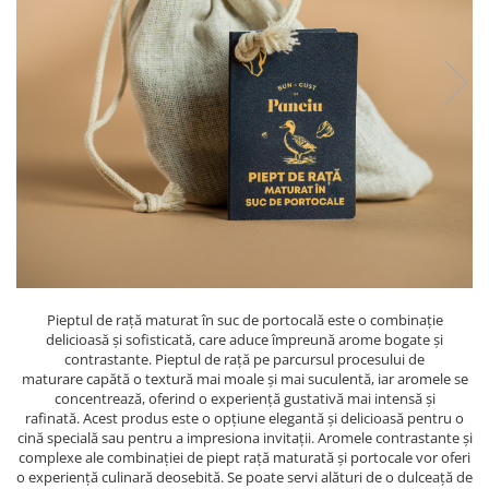
PASTE
CREME ȘI PASTE TARTINABILE
CONDIMENTE
CEAIURI GRECEȘTI
CIOCOLATĂ ȘI CACAO
HEALTHY SNACKS
SUPERALIMENTE
LACTATE
BACANIE
PRODUSE ECO / ORGANICE
PRODUSE ROMÂNEȘTI
Pieptul de rață maturat în suc de portocală este o combinație
COSMETICE
delicioasă și sofisticată, care aduce împreună arome bogate și
contrastante. Pieptul de rață pe parcursul procesului de
REMEDII NATURISTE
maturare capătă o textură mai moale și mai suculentă, iar aromele se
concentrează, oferind o experiență gustativă mai intensă și
TOATE PRODUSELE
rafinată. Acest produs este o opțiune elegantă și delicioasă pentru o
cină specială sau pentru a impresiona invitații. Aromele contrastante și
complexe ale combinației de piept rață maturată și portocale vor oferi
o experiență culinară deosebită. Se poate servi alături de o dulceață de