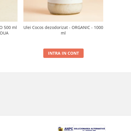
CO 500 ml
Ulei Cocos dezodorizat - ORGANIC - 1000
Ulei de sus
NOUA
ml
INTRA IN CONT