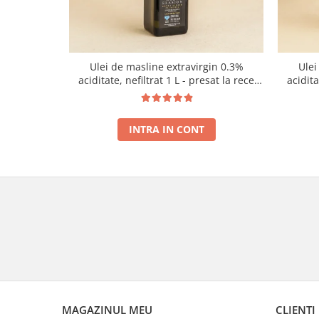
Ulei de masline extravirgin 0.3%
Ulei
aciditate, nefiltrat 1 L - presat la rece
acidit
RECOLTA NOUA
INTRA IN CONT
MAGAZINUL MEU
CLIENTI