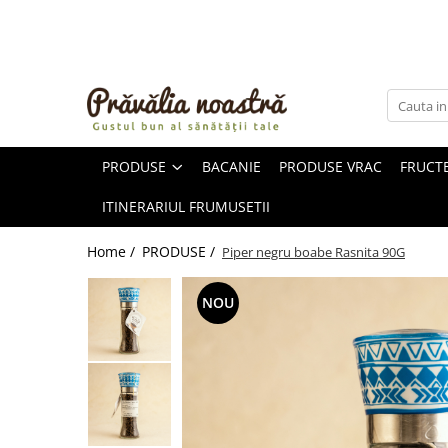
PRODUSE
NOUTĂȚI
ALIMENTE
PRODUSE
BACANIE
PRODUSE VRAC
FRUCTE
ULEIURI ȘI UNTURI
MĂSLINE
ITINERARIUL FRUMUSETII
NUCI ȘI SEMINȚE
FRUCTE DESHIDRATATE
Home /
PRODUSE /
Piper negru boabe Rasnita 90G
ÎNDULCITORI NATURALI / MIERE
FRUCTE LA CONSERVĂ
NOU
OȚETURI ȘI SOSURI
SOSURI
FĂINĂ FĂRĂ GLUTEN
BĂUTURI / LAPTE VEGETAL
OREZ ȘI CEREALE