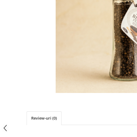
PASTE
CREME ȘI PASTE TARTINABILE
CONDIMENTE
CEAIURI GRECEȘTI
CIOCOLATĂ ȘI CACAO
HEALTHY SNACKS
SUPERALIMENTE
LACTATE
BACANIE
PRODUSE ECO / ORGANICE
PRODUSE ROMÂNEȘTI
COSMETICE
REMEDII NATURISTE
TOATE PRODUSELE
Review-uri
(0)