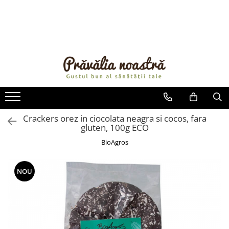
PRODUSE
NOUTĂȚI
ALIMENTE
ULEIURI ȘI UNTURI
MĂSLINE
NUCI ȘI SEMINȚE
Crackers orez in ciocolata neagra si cocos, fara
gluten, 100g ECO
FRUCTE DESHIDRATATE
ÎNDULCITORI NATURALI / MIERE
BioAgros
FRUCTE LA CONSERVĂ
OȚETURI ȘI SOSURI
NOU
SOSURI
FĂINĂ FĂRĂ GLUTEN
BĂUTURI / LAPTE VEGETAL
OREZ ȘI CEREALE