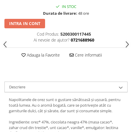
IN STOC
Durata de livrare:
48 ore
INTRA IN CONT
Cod Produs:
5200300117445
Ai nevoie de ajutor?
0721688960
Adauga la Favorite
Cere informatii
Descriere
Napolitanele de orez sunt o gustare sănătoasă și ușoară, pentru
toată lumea. Au o aromă bogată, care se potrivește atât cu
garniturile dulci, cât și sărate, dar sunt și consumate simple.
Ingrediente: orez* 47%, ciocolata neagra 47% (masa cacao*,
zahar crud din trestie*, unt cacao*, vanilie*, emulgator: lecitina