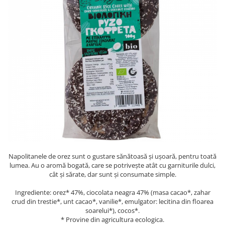
PASTE
CREME ȘI PASTE TARTINABILE
CONDIMENTE
CEAIURI GRECEȘTI
CIOCOLATĂ ȘI CACAO
HEALTHY SNACKS
SUPERALIMENTE
LACTATE
BACANIE
PRODUSE ECO / ORGANICE
PRODUSE ROMÂNEȘTI
COSMETICE
Napolitanele de orez sunt o gustare sănătoasă și ușoară, pentru toată
lumea. Au o aromă bogată, care se potrivește atât cu garniturile dulci,
REMEDII NATURISTE
cât și sărate, dar sunt și consumate simple.
TOATE PRODUSELE
Ingrediente: orez* 47%, ciocolata neagra 47% (masa cacao*, zahar
crud din trestie*, unt cacao*, vanilie*, emulgator: lecitina din floarea
soarelui*), cocos*.
​​​​​​​* Provine din agricultura ecologica.