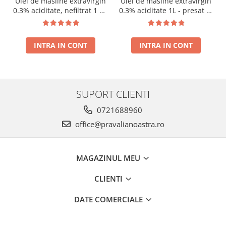
Ulei de masline extravirgin
Ulei de masline extravirgin
0.3% aciditate, nefiltrat 1 L -
0.3% aciditate 1L - presat la
presat la rece RECOLTA
rece RECOLTA NOUA
NOUA
INTRA IN CONT
INTRA IN CONT
SUPORT CLIENTI
0721688960
office@pravalianoastra.ro
MAGAZINUL MEU
CLIENTI
DATE COMERCIALE