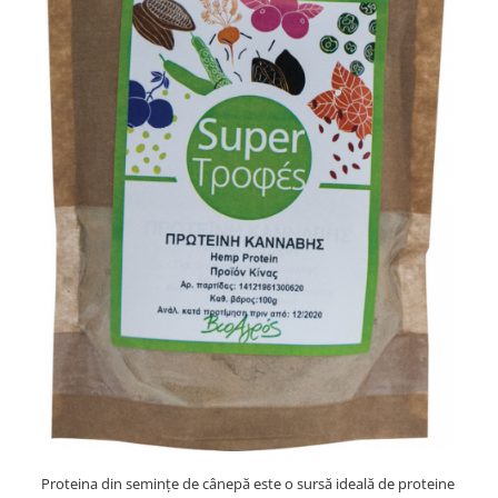
PASTE
CREME ȘI PASTE TARTINABILE
CONDIMENTE
CEAIURI GRECEȘTI
CIOCOLATĂ ȘI CACAO
HEALTHY SNACKS
SUPERALIMENTE
LACTATE
BACANIE
PRODUSE ECO / ORGANICE
PRODUSE ROMÂNEȘTI
COSMETICE
REMEDII NATURISTE
TOATE PRODUSELE
Proteina din semințe de cânepă este o sursă ideală de proteine ​​