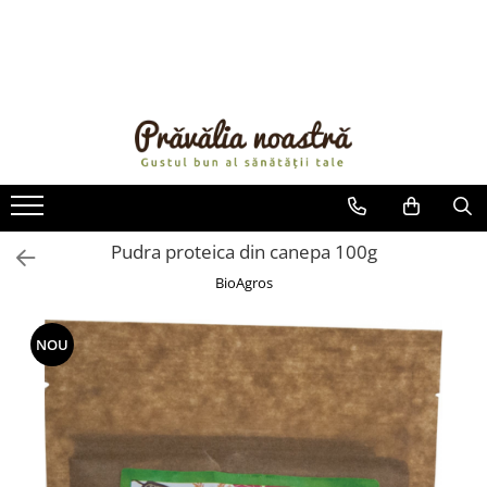
PRODUSE
NOUTĂȚI
ALIMENTE
ULEIURI ȘI UNTURI
MĂSLINE
NUCI ȘI SEMINȚE
Pudra proteica din canepa 100g
FRUCTE DESHIDRATATE
BioAgros
ÎNDULCITORI NATURALI / MIERE
FRUCTE LA CONSERVĂ
NOU
OȚETURI ȘI SOSURI
SOSURI
FĂINĂ FĂRĂ GLUTEN
BĂUTURI / LAPTE VEGETAL
OREZ ȘI CEREALE