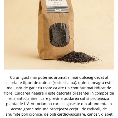
PASTE
CREME ȘI PASTE TARTINABILE
CONDIMENTE
CEAIURI GRECEȘTI
CIOCOLATĂ ȘI CACAO
HEALTHY SNACKS
SUPERALIMENTE
LACTATE
BACANIE
PRODUSE ECO / ORGANICE
PRODUSE ROMÂNEȘTI
Cu un gust mai puternic aromat si mai dulceag decat al
COSMETICE
celorlalte tipuri de quinoa (rosie si alba), quinoa neagra este
mai usor de gatit cu toate ca are un continut mai ridicat de
REMEDII NATURISTE
fibre. Culoarea neagra ii este datorata prezentei in compozitia
TOATE PRODUSELE
ei a antocianinei, care previne oxidarea cat si protejeaza
planta de UV. Antocianina care se gaseste din abundenta in
aceste grane minune protejeaza corpul de radicali, de
anumite boli cronice, de boli cardiovasculare, cancer, diabet