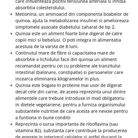
care influenteaza pozitiv tensiunea arteriala si inhiba
absorbtia colesterolului.
Metionina, un aminoacid din componenta boabelor de
quinoa, ajuta la metabolizarea insulinei si amelioreaza
simptomele asociate diabetului zaharat de tip 2.
Quinoa este un aliment foarte bine digerat de catre
copiii mici si bebelusi. O poti integra in alimentatia
acestuia de la varsta de 8 luni.
Continutul mare de fibre si capacitatea mare de
absorbtie a lichidului face din quinoa un aliment
recomandat pentru cei cu probleme ale tranzitului
intestinal (balonare, constipatie) si persoanelor care
incearca eliminarea kilogramelor in plus.
Quinoa este bogata in proteine mai usor de digerat
decat cele din carne, de aceea reprezinta unul dintre
alimentele care trebuie introduse in mod obligatoriu
in dietele vegetariene, pentru a furniza organismului
substantele nutritive de care acesta are nevoie pentru
a funtiona in bune conditii
Reprezinta o sursa importanta de riboflavina (sau
vitamina B2), substanta care contribuie la producerea
de energie in interiorul celulelor si astfel ducand la