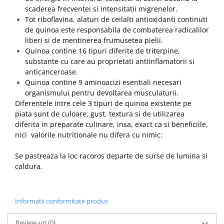
scaderea frecventei si intensitatii migrenelor.
Tot riboflavina, alaturi de ceilalti antioxidanti continuti
de quinoa este responsabila de combaterea radicalilor
liberi si de mentinerea frumusetea pielii.
Quinoa contine 16 tipuri diferite de triterpine,
substante cu care au proprietati antiinflamatorii si
anticanceroase.
Quinoa contine 9 aminoacizi esentiali necesari
organismului pentru devoltarea musculaturii.
Diferentele intre cele 3 tipuri de quinoa existente pe
piata sunt de culoare, gust, textura si de utilizarea
diferita in preparate culinare, insa, exact ca si beneficiile,
nici valorile nutritionale nu difera cu nimic:
Se pastreaza
la loc ra
coros
departe de surse de lumina
s
i
ca
ldura.
Informatii conformitate produs
Review-uri
(0)