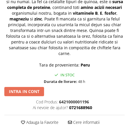
si nu numai. La fel ca celalalte tipuri de quinoa, este o
sursa
completa de proteine
, continand toti
amino acizii necesari
organismului nostru, bogata in
vitaminele B
,
E
,
fosfor
,
magneziu
si
zinc
. Poate fi mancata ca si garnitura la felul
principal, incorporata cu usurinta la micul dejun sau chiar
transformata intr-un snack dintre mese. Quinoa poate fi
folosita ca si o alternativa sanatoasa la orez, folosita ca faina
pentru a coace dulciuri cu valori nutritionale ridicate si
sanatoase sau chiar folosita in compozitia de chiftele fara
carne.
Tara de provenienta:
Peru
IN STOC
Durata de livrare:
48 h
INTRA IN CONT
Cod Produs:
6421000001196
Ai nevoie de ajutor?
0721688960
Adauga la Favorite
Cere informatii