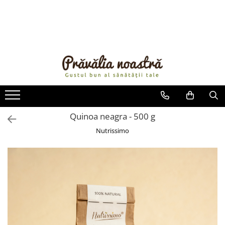
PRODUSE
NOUTĂȚI
ALIMENTE
ULEIURI ȘI UNTURI
MĂSLINE
NUCI ȘI SEMINȚE
Quinoa neagra - 500 g
FRUCTE DESHIDRATATE
Nutrissimo
ÎNDULCITORI NATURALI / MIERE
FRUCTE LA CONSERVĂ
OȚETURI ȘI SOSURI
SOSURI
FĂINĂ FĂRĂ GLUTEN
BĂUTURI / LAPTE VEGETAL
OREZ ȘI CEREALE