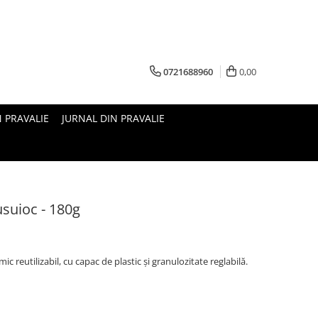
0721688960
0,00
N PRAVALIE
JURNAL DIN PRAVALIE
usuioc - 180g
c reutilizabil, cu capac de plastic și granulozitate reglabilă.