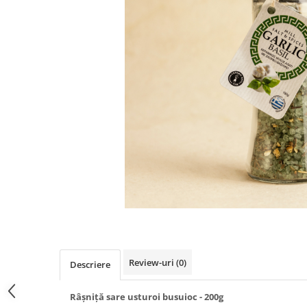
PASTE
CREME ȘI PASTE TARTINABILE
CONDIMENTE
CEAIURI GRECEȘTI
CIOCOLATĂ ȘI CACAO
HEALTHY SNACKS
SUPERALIMENTE
LACTATE
BACANIE
PRODUSE ECO / ORGANICE
PRODUSE ROMÂNEȘTI
COSMETICE
REMEDII NATURISTE
TOATE PRODUSELE
Review-uri
(0)
Descriere
Râșniță sare usturoi busuioc - 200g