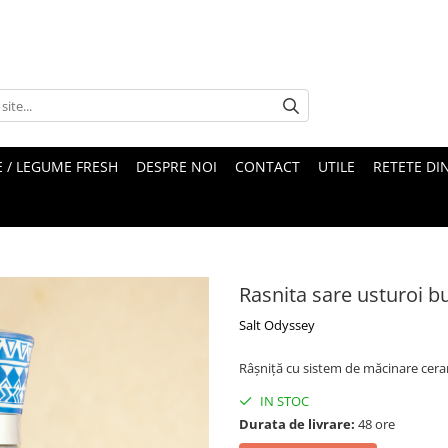
 / LEGUME FRESH
DESPRE NOI
CONTACT
UTILE
RETETE DI
Rasnita sare usturoi b
Salt Odyssey
Râșniță cu sistem de măcinare cerami
IN STOC
Durata de livrare:
48 ore