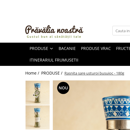
PRODUSE
NOUTĂȚI
ALIMENTE
PRODUSE
BACANIE
PRODUSE VRAC
FRUCTE
ULEIURI ȘI UNTURI
MĂSLINE
ITINERARIUL FRUMUSETII
NUCI ȘI SEMINȚE
FRUCTE DESHIDRATATE
Home /
PRODUSE /
Rasnita sare usturoi busuioc - 180g
ÎNDULCITORI NATURALI / MIERE
FRUCTE LA CONSERVĂ
NOU
OȚETURI ȘI SOSURI
SOSURI
FĂINĂ FĂRĂ GLUTEN
BĂUTURI / LAPTE VEGETAL
OREZ ȘI CEREALE