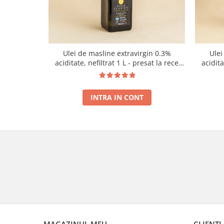
Ulei de masline extravirgin 0.3%
Ulei
aciditate, nefiltrat 1 L - presat la rece
acidit
RECOLTA NOUA
INTRA IN CONT
MAGAZINUL MEU
CLIENTI