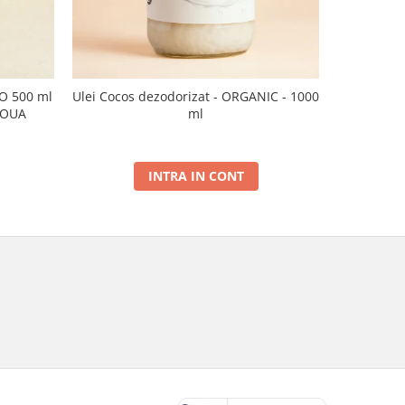
CO 500 ml
Ulei Cocos dezodorizat - ORGANIC - 1000
Ulei de sus
NOUA
ml
INTRA IN CONT