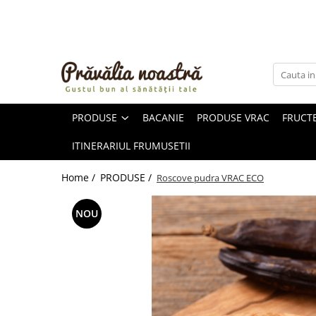
PRODUSE
NOUTĂȚI
ALIMENTE
PRODUSE
BACANIE
PRODUSE VRAC
FRUCTE
ULEIURI ȘI UNTURI
MĂSLINE
ITINERARIUL FRUMUSETII
NUCI ȘI SEMINȚE
FRUCTE DESHIDRATATE
Home /
PRODUSE /
Roscove pudra VRAC ECO
ÎNDULCITORI NATURALI / MIERE
FRUCTE LA CONSERVĂ
NOU
OȚETURI ȘI SOSURI
SOSURI
FĂINĂ FĂRĂ GLUTEN
BĂUTURI / LAPTE VEGETAL
OREZ ȘI CEREALE