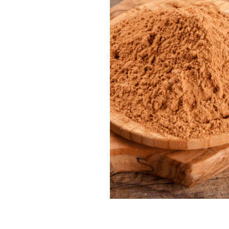
PASTE
CREME ȘI PASTE TARTINABILE
CONDIMENTE
CEAIURI GRECEȘTI
CIOCOLATĂ ȘI CACAO
HEALTHY SNACKS
SUPERALIMENTE
LACTATE
BACANIE
PRODUSE ECO / ORGANICE
PRODUSE ROMÂNEȘTI
COSMETICE
REMEDII NATURISTE
TOATE PRODUSELE