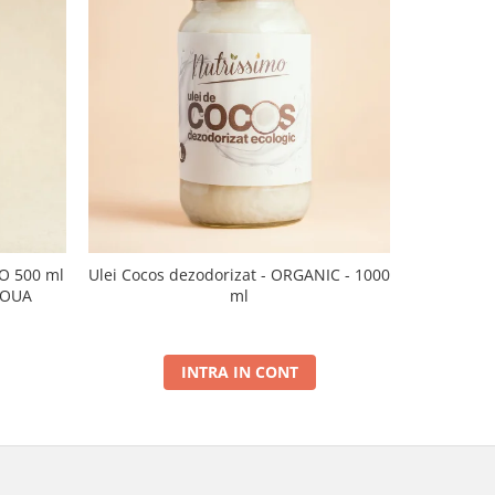
CO 500 ml
Ulei Cocos dezodorizat - ORGANIC - 1000
Ulei de sus
NOUA
ml
INTRA IN CONT