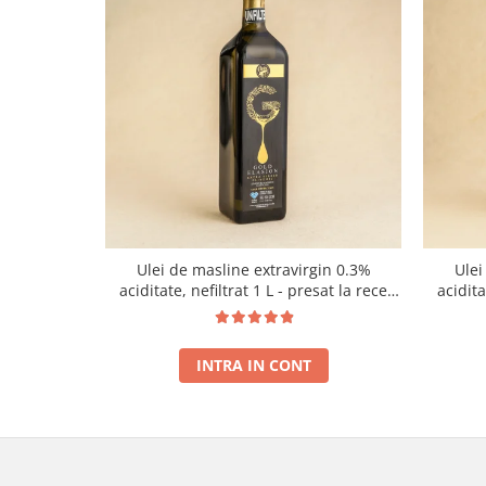
Ulei de masline extravirgin 0.3%
Ulei
aciditate, nefiltrat 1 L - presat la rece
acidit
RECOLTA NOUA
INTRA IN CONT