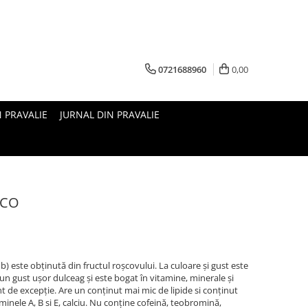
0721688960
0,00
N PRAVALIE
JURNAL DIN PRAVALIE
ECO
) este obținută din fructul roșcovului. La culoare și gust este
n gust ușor dulceag și este bogat în vitamine, minerale și
t de excepție. Are un conținut mai mic de lipide si conținut
inele A, B si E, calciu. Nu conține cofeină, teobromină,