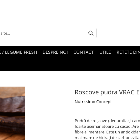
 / LEGUME FRESH
DESPRE NOI
CONTACT
UTILE
RETETE DI
Roscove pudra VRAC 
Nutrissimo Concept
Pudră de roșcove (denumita și carob
foarte asemănătoare cu cacao. Are u
fibre alimentare. Este un antioxidan
mai mare de hidrați de carbon, vitam