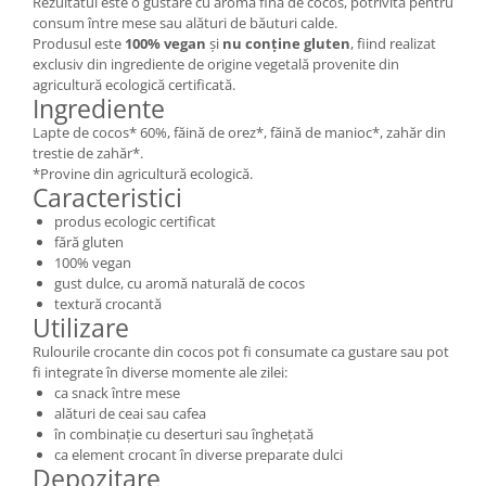
Rezultatul este o gustare cu aromă fină de cocos, potrivită pentru
consum între mese sau alături de băuturi calde.
Produsul este
100% vegan
și
nu conține gluten
, fiind realizat
exclusiv din ingrediente de origine vegetală provenite din
agricultură ecologică certificată.
Ingrediente
Lapte de cocos* 60%, făină de orez*, făină de manioc*, zahăr din
trestie de zahăr*.
*Provine din agricultură ecologică.
Caracteristici
produs ecologic certificat
fără gluten
100% vegan
gust dulce, cu aromă naturală de cocos
textură crocantă
Utilizare
Rulourile crocante din cocos pot fi consumate ca gustare sau pot
fi integrate în diverse momente ale zilei:
ca snack între mese
alături de ceai sau cafea
în combinație cu deserturi sau înghețată
ca element crocant în diverse preparate dulci
Depozitare