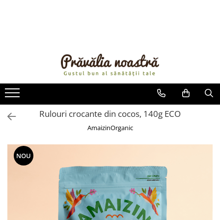
PRODUSE
NOUTĂȚI
ALIMENTE
ULEIURI ȘI UNTURI
MĂSLINE
NUCI ȘI SEMINȚE
Rulouri crocante din cocos, 140g ECO
FRUCTE DESHIDRATATE
AmaizinOrganic
ÎNDULCITORI NATURALI / MIERE
FRUCTE LA CONSERVĂ
NOU
OȚETURI ȘI SOSURI
SOSURI
FĂINĂ FĂRĂ GLUTEN
BĂUTURI / LAPTE VEGETAL
OREZ ȘI CEREALE