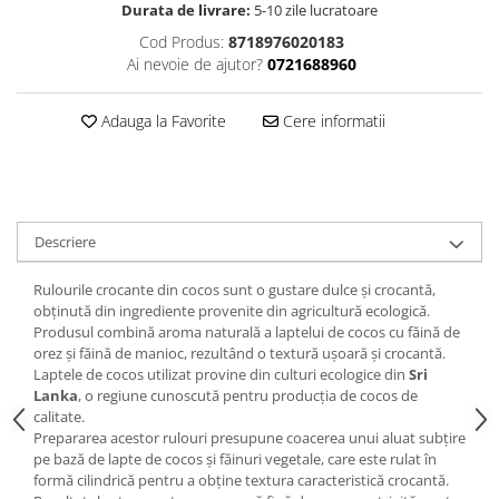
Durata de livrare:
5-10 zile lucratoare
Cod Produs:
8718976020183
Ai nevoie de ajutor?
0721688960
Adauga la Favorite
Cere informatii
Descriere
Rulourile crocante din cocos sunt o gustare dulce și crocantă,
obținută din ingrediente provenite din agricultură ecologică.
Produsul combină aroma naturală a laptelui de cocos cu făină de
orez și făină de manioc, rezultând o textură ușoară și crocantă.
Laptele de cocos utilizat provine din culturi ecologice din
Sri
Lanka
, o regiune cunoscută pentru producția de cocos de
calitate.
Prepararea acestor rulouri presupune coacerea unui aluat subțire
pe bază de lapte de cocos și făinuri vegetale, care este rulat în
formă cilindrică pentru a obține textura caracteristică crocantă.