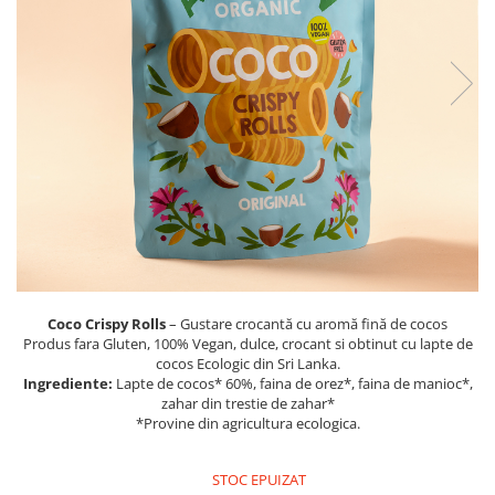
PASTE
CREME ȘI PASTE TARTINABILE
CONDIMENTE
CEAIURI GRECEȘTI
CIOCOLATĂ ȘI CACAO
HEALTHY SNACKS
SUPERALIMENTE
LACTATE
BACANIE
PRODUSE ECO / ORGANICE
PRODUSE ROMÂNEȘTI
Coco Crispy Rolls
– Gustare crocantă cu aromă fină de cocos
COSMETICE
Produs fara Gluten, 100% Vegan, dulce, crocant si obtinut cu lapte de
cocos Ecologic din Sri Lanka.
REMEDII NATURISTE
Ingrediente:
Lapte de cocos* 60%, faina de orez*, faina de manioc*,
zahar din trestie de zahar*
TOATE PRODUSELE
*Provine din agricultura ecologica.
STOC EPUIZAT