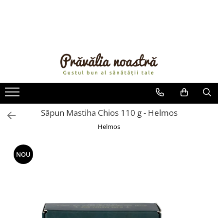
PRODUSE
NOUTĂȚI
ALIMENTE
ULEIURI ȘI UNTURI
MĂSLINE
NUCI ȘI SEMINȚE
Săpun Mastiha Chios 110 g - Helmos
FRUCTE DESHIDRATATE
Helmos
ÎNDULCITORI NATURALI / MIERE
FRUCTE LA CONSERVĂ
NOU
OȚETURI ȘI SOSURI
SOSURI
FĂINĂ FĂRĂ GLUTEN
BĂUTURI / LAPTE VEGETAL
OREZ ȘI CEREALE