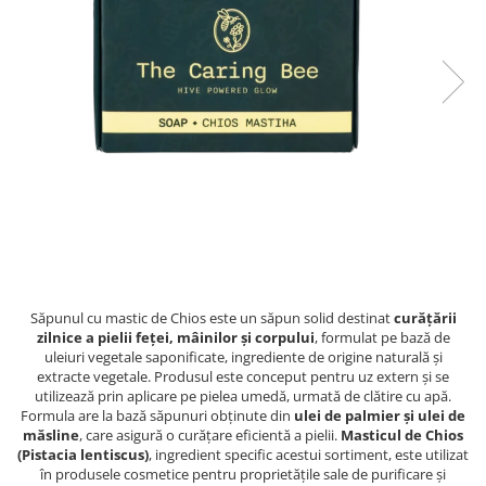
PASTE
CREME ȘI PASTE TARTINABILE
CONDIMENTE
CEAIURI GRECEȘTI
CIOCOLATĂ ȘI CACAO
HEALTHY SNACKS
SUPERALIMENTE
LACTATE
BACANIE
PRODUSE ECO / ORGANICE
PRODUSE ROMÂNEȘTI
Săpunul cu mastic de Chios este un săpun solid destinat
curățării
COSMETICE
zilnice a pielii feței, mâinilor și corpului
, formulat pe bază de
uleiuri vegetale saponificate, ingrediente de origine naturală și
REMEDII NATURISTE
extracte vegetale. Produsul este conceput pentru uz extern și se
utilizează prin aplicare pe pielea umedă, urmată de clătire cu apă.
TOATE PRODUSELE
Formula are la bază săpunuri obținute din
ulei de palmier și ulei de
măsline
, care asigură o curățare eficientă a pielii.
Masticul de Chios
(Pistacia lentiscus)
, ingredient specific acestui sortiment, este utilizat
în produsele cosmetice pentru proprietățile sale de purificare și