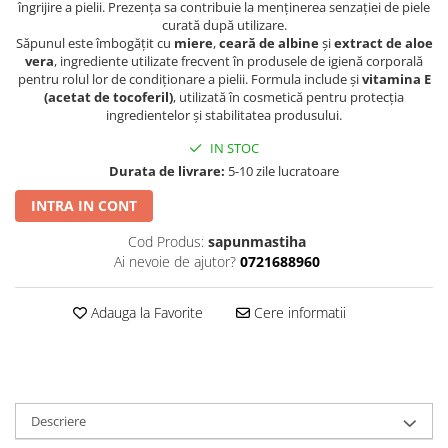
îngrijire a pielii. Prezența sa contribuie la menținerea senzației de piele
curată după utilizare.
Săpunul este îmbogățit cu
miere
,
ceară de albine
și
extract de aloe
vera
, ingrediente utilizate frecvent în produsele de igienă corporală
pentru rolul lor de condiționare a pielii. Formula include și
vitamina E
(acetat de tocoferil)
, utilizată în cosmetică pentru protecția
ingredientelor și stabilitatea produsului.
IN STOC
Durata de livrare:
5-10 zile lucratoare
INTRA IN CONT
Cod Produs:
sapunmastiha
Ai nevoie de ajutor?
0721688960
Adauga la Favorite
Cere informatii
Descriere