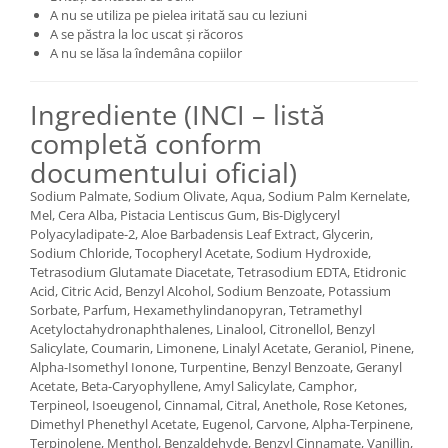
A nu se utiliza pe pielea iritată sau cu leziuni
A se păstra la loc uscat și răcoros
A nu se lăsa la îndemâna copiilor
Ingrediente (INCI – listă
completă conform
documentului oficial)
Sodium Palmate, Sodium Olivate, Aqua, Sodium Palm Kernelate,
Mel, Cera Alba, Pistacia Lentiscus Gum, Bis-Diglyceryl
Polyacyladipate-2, Aloe Barbadensis Leaf Extract, Glycerin,
Sodium Chloride, Tocopheryl Acetate, Sodium Hydroxide,
Tetrasodium Glutamate Diacetate, Tetrasodium EDTA, Etidronic
Acid, Citric Acid, Benzyl Alcohol, Sodium Benzoate, Potassium
Sorbate, Parfum, Hexamethylindanopyran, Tetramethyl
Acetyloctahydronaphthalenes, Linalool, Citronellol, Benzyl
Salicylate, Coumarin, Limonene, Linalyl Acetate, Geraniol, Pinene,
Alpha-Isomethyl Ionone, Turpentine, Benzyl Benzoate, Geranyl
Acetate, Beta-Caryophyllene, Amyl Salicylate, Camphor,
Terpineol, Isoeugenol, Cinnamal, Citral, Anethole, Rose Ketones,
Dimethyl Phenethyl Acetate, Eugenol, Carvone, Alpha-Terpinene,
Terpinolene, Menthol, Benzaldehyde, Benzyl Cinnamate, Vanillin,