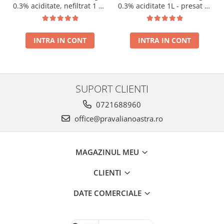
0.3% aciditate, nefiltrat 1 L -
0.3% aciditate 1L - presat la
presat la rece RECOLTA
rece RECOLTA NOUA
NOUA
INTRA IN CONT
INTRA IN CONT
SUPORT CLIENTI
0721688960
office@pravalianoastra.ro
MAGAZINUL MEU
CLIENTI
DATE COMERCIALE