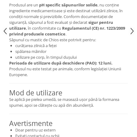
Produsul are un
pH specific săpunurilor solide
, nu conține
ingrediente medicamentoase și este destinat utilizării zilnice, în
condiții normale și previzibile. Conform documentației de
siguranță, săpunul a fost evaluat și declarat
sigur pentru
utilizare
, în conformitate cu
Regulamentul (CE) nr. 1223/2009
privind produsele cosmetice
.
Săpunul cu mastic de Chios este potrivit pentru:
curățarea zilnică a feței
spălarea mâinilor
utilizare pe corp, în timpul dușului
Perioada de utilizare după deschidere (PAO): 12 luni.
Produsul nu este testat pe animale, conform legislației Uniunii
Europene.
Mod de utilizare
Se aplică pe pielea umedă, se masează ușor până la formarea
spumei, apoi se clătește cu apă din abundență.
Avertismente
Doar pentru uz extern
Evitați contactul cu ochii