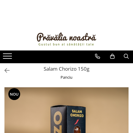
PRODUSE
NOUTĂȚI
ALIMENTE
ULEIURI ȘI UNTURI
MĂSLINE
NUCI ȘI SEMINȚE
Salam Chorizo 150g
FRUCTE DESHIDRATATE
Panciu
ÎNDULCITORI NATURALI / MIERE
FRUCTE LA CONSERVĂ
NOU
OȚETURI ȘI SOSURI
SOSURI
FĂINĂ FĂRĂ GLUTEN
BĂUTURI / LAPTE VEGETAL
OREZ ȘI CEREALE