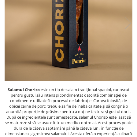
PASTE
CREME ȘI PASTE TARTINABILE
CONDIMENTE
CEAIURI GRECEȘTI
CIOCOLATĂ ȘI CACAO
HEALTHY SNACKS
SUPERALIMENTE
LACTATE
BACANIE
PRODUSE ECO / ORGANICE
PRODUSE ROMÂNEȘTI
Salamul Chorizo
este un tip de salam tradițional spaniol, cunoscut
COSMETICE
pentru gustul său intens și condimentat datorită combinației de
condimente utilizate în procesul de fabricație. Carnea folosită, de
REMEDII NATURISTE
obicei carne de porc, trebuie să fie de înaltă calitate și să conțină o
anumită proporție de grăsime pentru a obține textura și gustul dorit.
TOATE PRODUSELE
După ce ingredientele sunt amestecate, salamul Chorizo este lăsat să
se matureze și să se usuce într-un mediu controlat. Acest proces poate
dura de la câteva săptămâni până la câteva luni, în funcție de
dimensiunea și grosimea salamului. Acesta oferă o experiență culinară