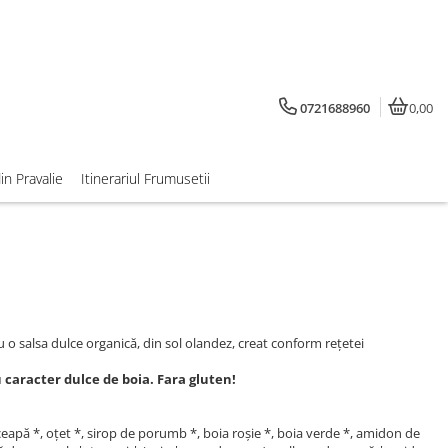
0721688960
0,00
din Pravalie
Itinerariul Frumusetii
 o salsa dulce organică, din sol olandez, creat conform rețetei
 caracter dulce de boia. Fara gluten!
ceapă *, oțet *, sirop de porumb *, boia roșie *, boia verde *, amidon de