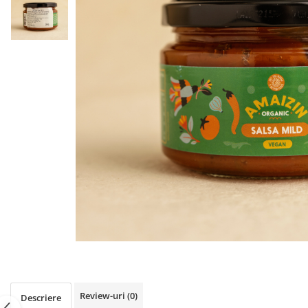
PASTE
CREME ȘI PASTE TARTINABILE
CONDIMENTE
CEAIURI GRECEȘTI
CIOCOLATĂ ȘI CACAO
HEALTHY SNACKS
SUPERALIMENTE
LACTATE
BACANIE
PRODUSE ECO / ORGANICE
PRODUSE ROMÂNEȘTI
COSMETICE
REMEDII NATURISTE
TOATE PRODUSELE
Review-uri
(0)
Descriere