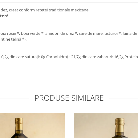
ndez, creat conform rețetei tradiționale mexicane.
uten!
boia roșie *, boia verde *, amidon de orez *, sare de mare, usturoi *, făină d
nține țelină *).
: 0,2g din care saturați: 0g Carbohidrați: 21,7g din care zaharuri: 16,2g Protein
PRODUSE SIMILARE