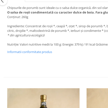
Chipsurile de porumb sunt ideale cu o salsa dulce organică, din sol ola
O salsa de roșii condimentată cu caracter dulce de boia. Fara gl
Conținut: 260g
Ingrediente: Concentrat de roșii *, ceapă *, oțet *, sirop de porumb *, 
citric, drojdie *, maltodextrină de porumb *, ierburi și condimente * (co
* din agricultura ecologică
Nutriție: Valori nutritive medii la 100 g: Energie: 379 kJ / 91 kcal Grăsime
Informatii conformitate produs