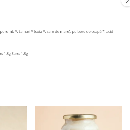
e porumb *, tamari * (soia *, sare de mare), pulbere de ceapă *, acid
e: 1,3g Sare: 1,3g