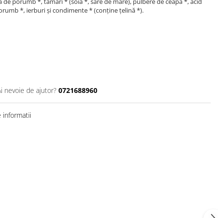
nă de porumb *, tamari * (soia *, sare de mare), pulbere de ceapă *, acid
porumb *, ierburi și condimente * (conține țelină *).
Ai nevoie de ajutor?
0721688960
informatii