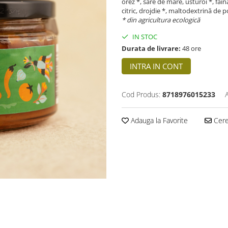
orez *, sare de mare, usturoi *, făi
citric, drojdie *, maltodextrină de 
* din agricultura ecologică
IN STOC
Durata de livrare:
48 ore
INTRA IN CONT
Cod Produs:
8718976015233
Adauga la Favorite
Cere 