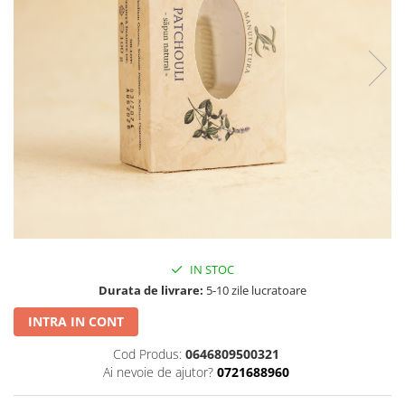
PASTE
CREME ȘI PASTE TARTINABILE
CONDIMENTE
CEAIURI GRECEȘTI
CIOCOLATĂ ȘI CACAO
HEALTHY SNACKS
SUPERALIMENTE
LACTATE
BACANIE
PRODUSE ECO / ORGANICE
PRODUSE ROMÂNEȘTI
IN STOC
COSMETICE
Durata de livrare:
5-10 zile lucratoare
REMEDII NATURISTE
INTRA IN CONT
TOATE PRODUSELE
Cod Produs:
0646809500321
Ai nevoie de ajutor?
0721688960