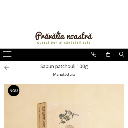
PRODUSE
NOUTĂȚI
ALIMENTE
ULEIURI ȘI UNTURI
MĂSLINE
NUCI ȘI SEMINȚE
Sapun patchouli 100g
FRUCTE DESHIDRATATE
Manufactura
ÎNDULCITORI NATURALI / MIERE
FRUCTE LA CONSERVĂ
NOU
OȚETURI ȘI SOSURI
SOSURI
FĂINĂ FĂRĂ GLUTEN
BĂUTURI / LAPTE VEGETAL
OREZ ȘI CEREALE