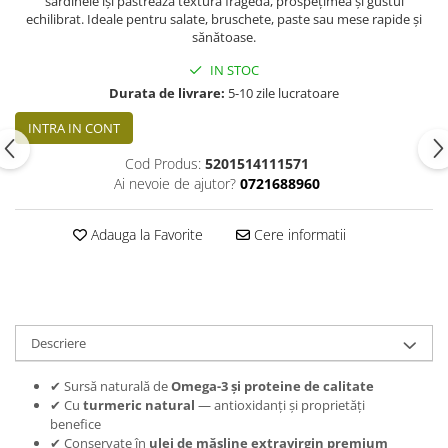
sardinele își păstrează textura fragedă, prospețimea și gustul
echilibrat. Ideale pentru salate, bruschete, paste sau mese rapide și
sănătoase.
IN STOC
Durata de livrare:
5-10 zile lucratoare
INTRA IN CONT
Cod Produs:
5201514111571
Ai nevoie de ajutor?
0721688960
Adauga la Favorite
Cere informatii
Descriere
✔ Sursă naturală de
Omega-3 și proteine de calitate
✔ Cu
turmeric natural
— antioxidanți și proprietăți
benefice
✔ Conservate în
ulei de măsline extravirgin premium