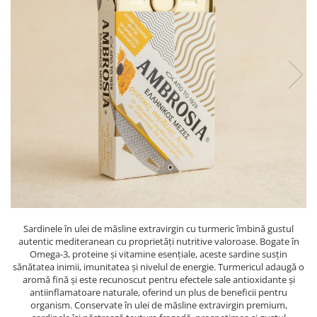
PASTE
CREME ȘI PASTE TARTINABILE
CONDIMENTE
CEAIURI GRECEȘTI
CIOCOLATĂ ȘI CACAO
HEALTHY SNACKS
SUPERALIMENTE
LACTATE
BACANIE
PRODUSE ECO / ORGANICE
PRODUSE ROMÂNEȘTI
COSMETICE
Sardinele în ulei de măsline extravirgin cu turmeric îmbină gustul
REMEDII NATURISTE
autentic mediteranean cu proprietăți nutritive valoroase. Bogate în
Omega-3, proteine și vitamine esențiale, aceste sardine susțin
TOATE PRODUSELE
sănătatea inimii, imunitatea și nivelul de energie. Turmericul adaugă o
aromă fină și este recunoscut pentru efectele sale antioxidante și
antiinflamatoare naturale, oferind un plus de beneficii pentru
organism. Conservate în ulei de măsline extravirgin premium,