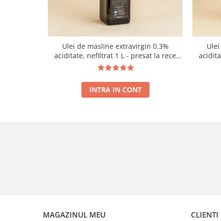
Ulei de masline extravirgin 0.3%
Ulei
aciditate, nefiltrat 1 L - presat la rece
acidit
RECOLTA NOUA
INTRA IN CONT
MAGAZINUL MEU
CLIENTI