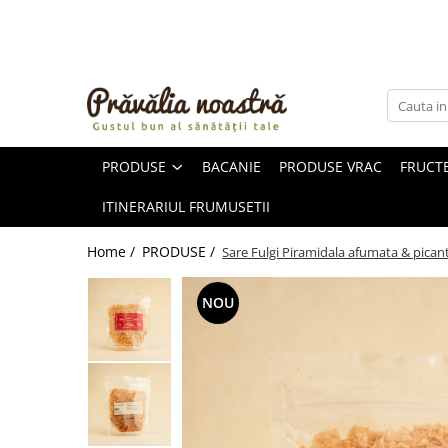
PRODUSE
NOUTĂȚI
ALIMENTE
PRODUSE
BACANIE
PRODUSE VRAC
FRUCTE
ULEIURI ȘI UNTURI
MĂSLINE
ITINERARIUL FRUMUSETII
NUCI ȘI SEMINȚE
FRUCTE DESHIDRATATE
Home /
PRODUSE /
Sare Fulgi Piramidala afumata & pican
ÎNDULCITORI NATURALI / MIERE
FRUCTE LA CONSERVĂ
NOU
OȚETURI ȘI SOSURI
SOSURI
FĂINĂ FĂRĂ GLUTEN
BĂUTURI / LAPTE VEGETAL
OREZ ȘI CEREALE