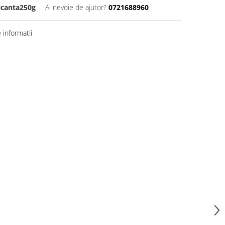
icanta250g
Ai nevoie de ajutor?
0721688960
informatii