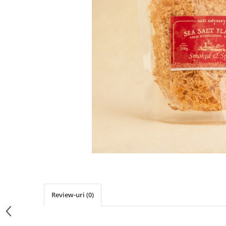
PASTE
CREME ȘI PASTE TARTINABILE
CONDIMENTE
CEAIURI GRECEȘTI
CIOCOLATĂ ȘI CACAO
HEALTHY SNACKS
SUPERALIMENTE
LACTATE
BACANIE
PRODUSE ECO / ORGANICE
PRODUSE ROMÂNEȘTI
COSMETICE
REMEDII NATURISTE
TOATE PRODUSELE
Review-uri
(0)