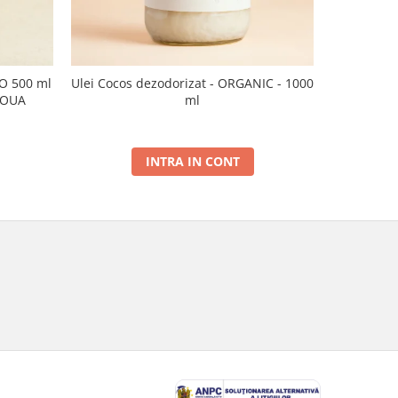
CO 500 ml
Ulei Cocos dezodorizat - ORGANIC - 1000
Ulei de sus
NOUA
ml
INTRA IN CONT