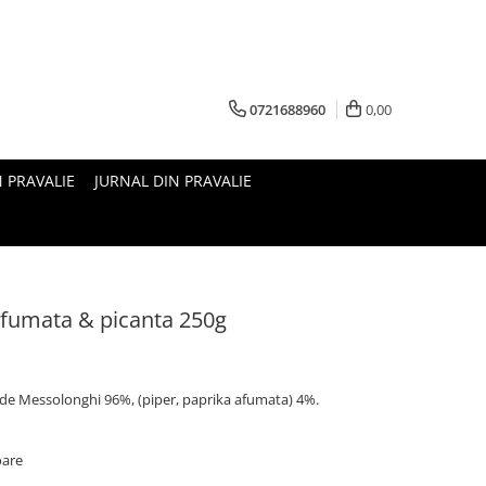
0721688960
0,00
N PRAVALIE
JURNAL DIN PRAVALIE
afumata & picanta 250g
 de Messolonghi 96%, (piper, paprika afumata) 4%.
oare