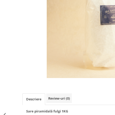
PASTE
CREME ȘI PASTE TARTINABILE
CONDIMENTE
CEAIURI GRECEȘTI
CIOCOLATĂ ȘI CACAO
HEALTHY SNACKS
SUPERALIMENTE
LACTATE
BACANIE
PRODUSE ECO / ORGANICE
PRODUSE ROMÂNEȘTI
COSMETICE
REMEDII NATURISTE
TOATE PRODUSELE
Review-uri
(0)
Descriere
Sare piramidală fulgi 1KG