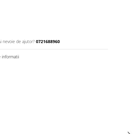
Ai nevoie de ajutor?
0721688960
informatii