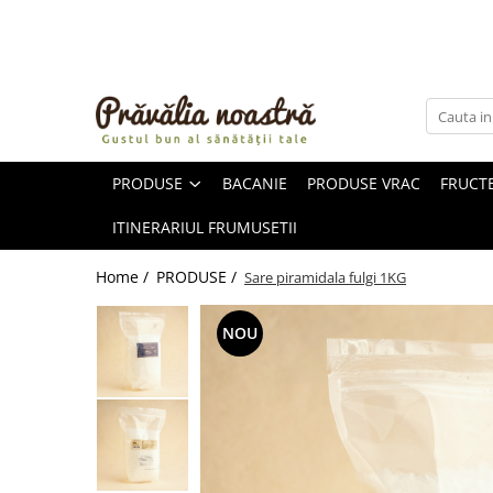
PRODUSE
NOUTĂȚI
ALIMENTE
PRODUSE
BACANIE
PRODUSE VRAC
FRUCTE
ULEIURI ȘI UNTURI
MĂSLINE
ITINERARIUL FRUMUSETII
NUCI ȘI SEMINȚE
FRUCTE DESHIDRATATE
Home /
PRODUSE /
Sare piramidala fulgi 1KG
ÎNDULCITORI NATURALI / MIERE
FRUCTE LA CONSERVĂ
NOU
OȚETURI ȘI SOSURI
SOSURI
FĂINĂ FĂRĂ GLUTEN
BĂUTURI / LAPTE VEGETAL
OREZ ȘI CEREALE