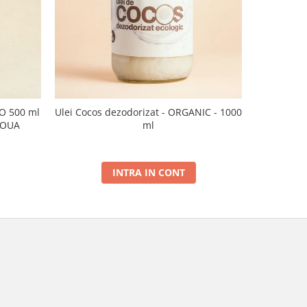
CO 500 ml
Ulei Cocos dezodorizat - ORGANIC - 1000
Ulei de sus
NOUA
ml
INTRA IN CONT