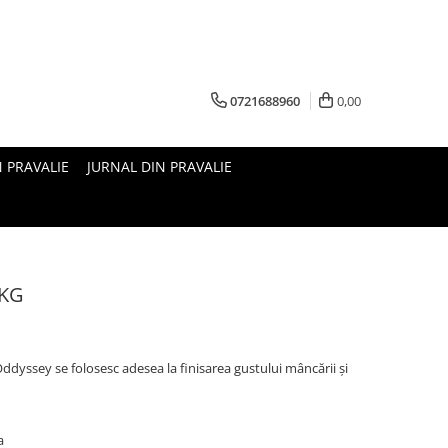
0721688960
0,00
N PRAVALIE
JURNAL DIN PRAVALIE
1KG
 Oddyssey se folosesc adesea la finisarea gustului mâncării și
ia