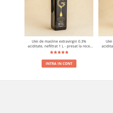
Ulei de masline extravirgin 0.3%
Ulei
aciditate, nefiltrat 1 L - presat la rece
acidit
RECOLTA NOUA
INTRA IN CONT