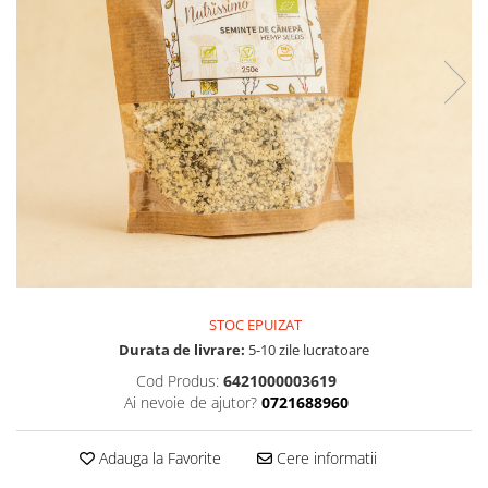
PASTE
CREME ȘI PASTE TARTINABILE
CONDIMENTE
CEAIURI GRECEȘTI
CIOCOLATĂ ȘI CACAO
HEALTHY SNACKS
SUPERALIMENTE
LACTATE
BACANIE
PRODUSE ECO / ORGANICE
PRODUSE ROMÂNEȘTI
STOC EPUIZAT
COSMETICE
Durata de livrare:
5-10 zile lucratoare
REMEDII NATURISTE
Cod Produs:
6421000003619
Ai nevoie de ajutor?
0721688960
TOATE PRODUSELE
Adauga la Favorite
Cere informatii