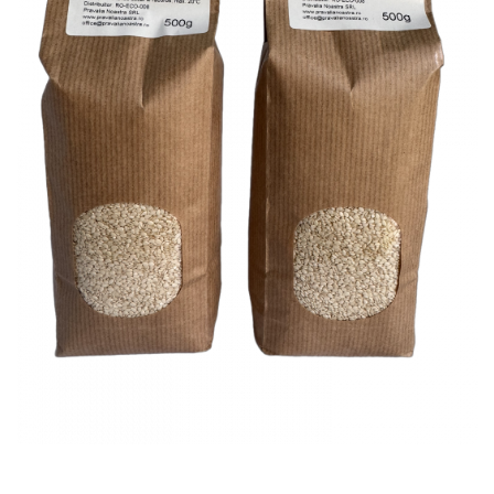
PASTE
CREME ȘI PASTE TARTINABILE
CONDIMENTE
CEAIURI GRECEȘTI
CIOCOLATĂ ȘI CACAO
HEALTHY SNACKS
SUPERALIMENTE
LACTATE
BACANIE
PRODUSE ECO / ORGANICE
PRODUSE ROMÂNEȘTI
COSMETICE
REMEDII NATURISTE
TOATE PRODUSELE