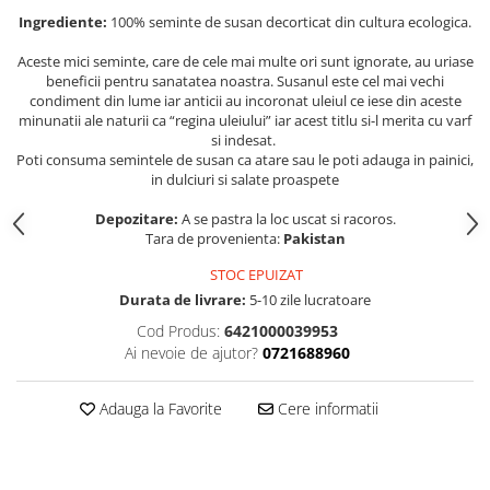
Ingrediente:
100% seminte de susan decorticat din cultura ecologica.
Aceste mici seminte, care de cele mai multe ori sunt ignorate, au uriase
beneficii pentru sanatatea noastra. Susanul este cel mai vechi
condiment din lume iar anticii au incoronat uleiul ce iese din aceste
minunatii ale naturii ca “regina uleiului” iar acest titlu si-l merita cu varf
si indesat.
Poti consuma semintele de susan ca atare sau le poti adauga in painici,
in dulciuri si salate proaspete
Depozitare:
A se pastra la loc uscat si racoros.
Tara de provenienta:
Pakistan
STOC EPUIZAT
Durata de livrare:
5-10 zile lucratoare
Cod Produs:
6421000039953
Ai nevoie de ajutor?
0721688960
Adauga la Favorite
Cere informatii