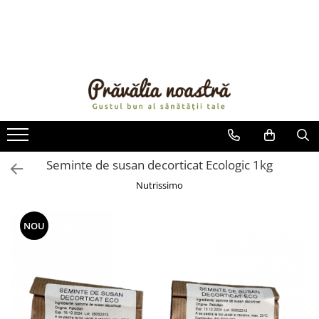
PRODUSE
NOUTĂȚI
ALIMENTE
ULEIURI ȘI UNTURI
MĂSLINE
NUCI ȘI SEMINȚE
Seminte de susan decorticat Ecologic 1kg
FRUCTE DESHIDRATATE
Nutrissimo
ÎNDULCITORI NATURALI / MIERE
FRUCTE LA CONSERVĂ
NOU
OȚETURI ȘI SOSURI
SOSURI
FĂINĂ FĂRĂ GLUTEN
BĂUTURI / LAPTE VEGETAL
OREZ ȘI CEREALE