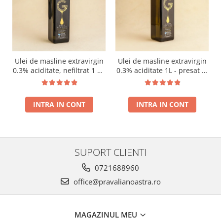
Ulei de masline extravirgin
Ulei de masline extravirgin
0.3% aciditate, nefiltrat 1 L -
0.3% aciditate 1L - presat la
presat la rece RECOLTA
rece RECOLTA NOUA
NOUA
INTRA IN CONT
INTRA IN CONT
SUPORT CLIENTI
0721688960
office@pravalianoastra.ro
MAGAZINUL MEU