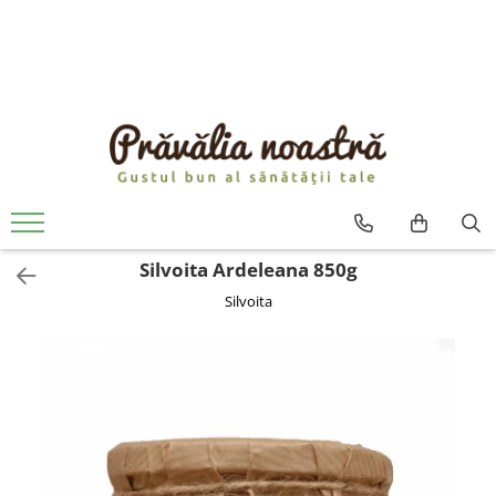
PRODUSE
NOUTĂȚI
ALIMENTE
ULEIURI ȘI UNTURI
MĂSLINE
NUCI ȘI SEMINȚE
Silvoita Ardeleana 850g
FRUCTE DESHIDRATATE
Silvoita
ÎNDULCITORI NATURALI / MIERE
FRUCTE LA CONSERVĂ
OȚETURI ȘI SOSURI
SOSURI
FĂINĂ FĂRĂ GLUTEN
BĂUTURI / LAPTE VEGETAL
OREZ ȘI CEREALE