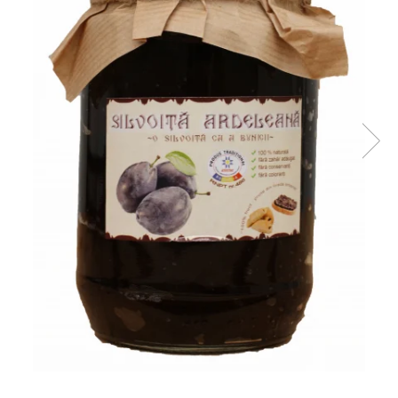
PASTE
CREME ȘI PASTE TARTINABILE
CONDIMENTE
CEAIURI GRECEȘTI
CIOCOLATĂ ȘI CACAO
HEALTHY SNACKS
SUPERALIMENTE
LACTATE
BACANIE
PRODUSE ECO / ORGANICE
PRODUSE ROMÂNEȘTI
COSMETICE
REMEDII NATURISTE
TOATE PRODUSELE