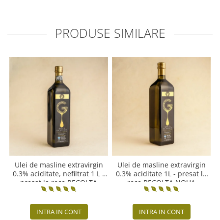
PRODUSE SIMILARE
Ulei de masline extravirgin
Ulei de masline extravirgin
0.3% aciditate, nefiltrat 1 L -
0.3% aciditate 1L - presat la
presat la rece RECOLTA
rece RECOLTA NOUA
NOUA
INTRA IN CONT
INTRA IN CONT