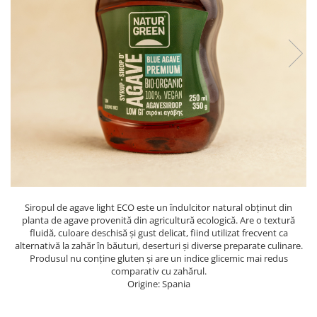
PASTE
CREME ȘI PASTE TARTINABILE
CONDIMENTE
CEAIURI GRECEȘTI
CIOCOLATĂ ȘI CACAO
HEALTHY SNACKS
SUPERALIMENTE
LACTATE
BACANIE
PRODUSE ECO / ORGANICE
PRODUSE ROMÂNEȘTI
Siropul de agave light ECO este un îndulcitor natural obținut din
COSMETICE
planta de agave provenită din agricultură ecologică. Are o textură
fluidă, culoare deschisă și gust delicat, fiind utilizat frecvent ca
REMEDII NATURISTE
alternativă la zahăr în băuturi, deserturi și diverse preparate culinare.
Produsul nu conține gluten și are un indice glicemic mai redus
TOATE PRODUSELE
comparativ cu zahărul.
Origine: Spania