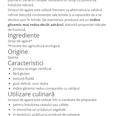
îndulcire ridicată.
Siropul de agave este utilizat frecvent ca alternativă la zahărul
rafinat datorită consistenței sale lichide și a capacității de a se
dizolva ușor în lichide. De asemenea, produsul are un
indice
glicemic mai redus decât zahărul
, datorită proporției ridicate
de fructoză.
Ingrediente
Sirop de agave*
*Provine din agricultură ecologică.
Origine
Spania
Caracteristici
produs ecologic certificat
fără gluten
textură fluidă
gust delicat, ușor dulce
indice glicemic redus comparativ cu zahărul
Utilizare culinară
Siropul de agave este utilizat într-o varietate de preparate:
pentru îndulcirea ceaiului sau cafelei
în smoothie-uri și băuturi vegetale
în deserturi, prăjituri și produse de patiserie