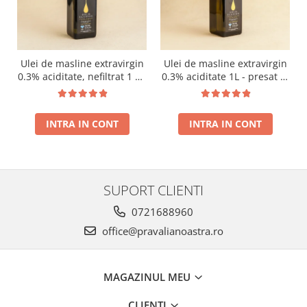
Ulei de masline extravirgin
Ulei de masline extravirgin
0.3% aciditate, nefiltrat 1 L -
0.3% aciditate 1L - presat la
presat la rece RECOLTA
rece RECOLTA NOUA
NOUA
INTRA IN CONT
INTRA IN CONT
SUPORT CLIENTI
0721688960
office@pravalianoastra.ro
MAGAZINUL MEU
CLIENTI