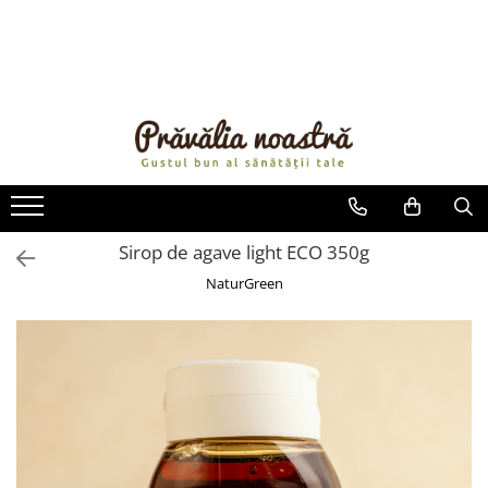
PRODUSE
NOUTĂȚI
ALIMENTE
ULEIURI ȘI UNTURI
MĂSLINE
NUCI ȘI SEMINȚE
Sirop de agave light ECO 350g
FRUCTE DESHIDRATATE
NaturGreen
ÎNDULCITORI NATURALI / MIERE
FRUCTE LA CONSERVĂ
OȚETURI ȘI SOSURI
SOSURI
FĂINĂ FĂRĂ GLUTEN
BĂUTURI / LAPTE VEGETAL
OREZ ȘI CEREALE