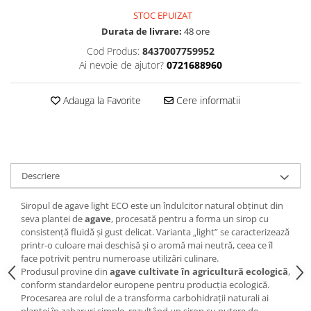
STOC EPUIZAT
Durata de livrare:
48 ore
Cod Produs:
8437007759952
Ai nevoie de ajutor?
0721688960
Adauga la Favorite
Cere informatii
Descriere
Siropul de agave light ECO este un îndulcitor natural obținut din
seva plantei de
agave
, procesată pentru a forma un sirop cu
consistență fluidă și gust delicat. Varianta „light” se caracterizează
printr-o culoare mai deschisă și o aromă mai neutră, ceea ce îl
face potrivit pentru numeroase utilizări culinare.
Produsul provine din
agave cultivate în agricultură ecologică
,
conform standardelor europene pentru producția ecologică.
Procesarea are rolul de a transforma carbohidrații naturali ai
plantei în zaharuri simple, rezultând un sirop cu putere de