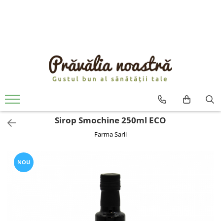
PRODUSE
NOUTĂȚI
ALIMENTE
ULEIURI ȘI UNTURI
MĂSLINE
NUCI ȘI SEMINȚE
Sirop Smochine 250ml ECO
FRUCTE DESHIDRATATE
Farma Sarli
ÎNDULCITORI NATURALI / MIERE
FRUCTE LA CONSERVĂ
OȚETURI ȘI SOSURI
NOU
SOSURI
FĂINĂ FĂRĂ GLUTEN
BĂUTURI / LAPTE VEGETAL
OREZ ȘI CEREALE