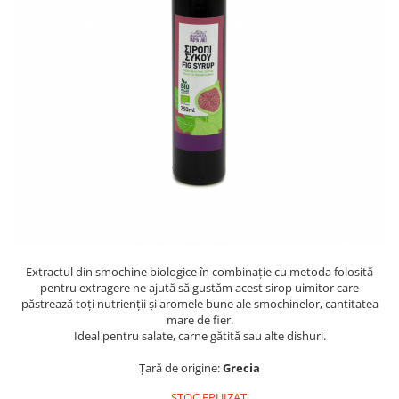
PASTE
CREME ȘI PASTE TARTINABILE
CONDIMENTE
CEAIURI GRECEȘTI
CIOCOLATĂ ȘI CACAO
HEALTHY SNACKS
SUPERALIMENTE
LACTATE
BACANIE
PRODUSE ECO / ORGANICE
PRODUSE ROMÂNEȘTI
Extractul din smochine biologice în combinație cu metoda folosită
COSMETICE
pentru extragere ne ajută să gustăm acest sirop uimitor care
REMEDII NATURISTE
păstrează toți nutrienții și aromele bune ale smochinelor, cantitatea
mare de fier.
TOATE PRODUSELE
Ideal pentru salate, carne gătită sau alte dishuri.
Țară de origine:
Grecia
STOC EPUIZAT