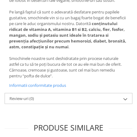
de folosit in deserturi raw vegane, smoothie-uri sau sosuri.
Pe langă faptul că sunt o adevarată desfatare pentru papilele
gustative, smochinele vin si cu un bagaj foarte bogat de beneficii
pe care le aduc organismului nostru. Datorită
conținutului
ridicat de vitamina A, vitamina B1 si B2, calciu, fier, fosfor,
mangan, sodiu și potasiu sunt ideale în tratarea si
prevenția afecțiunilor precum hemoroizi, diabet, bronsită,
astm, constipație și nu numai
.
Smochinele noastre sunt deshidratate prin procese naturale
astfel ca tu să te poți bucura de tot ce au ele mai bun de oferit.
Cărnoase, cremoase și gustoase, sunt cel mai bun remediu
pentru “pofta de dulce”.
Informatii conformitate produs
Review-uri
(0)
PRODUSE SIMILARE