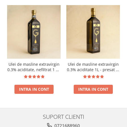
Ulei de masline extravirgin
Ulei de masline extravirgin
0.3% aciditate, nefiltrat 1 L -
0.3% aciditate 1L - presat la
presat la rece RECOLTA
rece RECOLTA NOUA
NOUA
INTRA IN CONT
INTRA IN CONT
SUPORT CLIENTI
0721688960