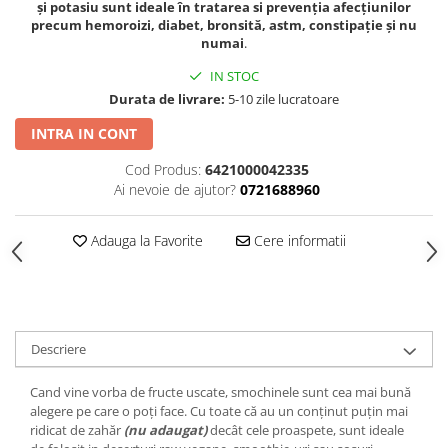
și potasiu sunt ideale în tratarea si prevenția afecțiunilor
precum hemoroizi, diabet, bronsită, astm, constipație și nu
numai
.
IN STOC
Durata de livrare:
5-10 zile lucratoare
INTRA IN CONT
Cod Produs:
6421000042335
Ai nevoie de ajutor?
0721688960
Adauga la Favorite
Cere informatii
Descriere
Cand vine vorba de fructe uscate, smochinele sunt cea mai bună
alegere pe care o poți face. Cu toate că au un conținut puțin mai
ridicat de zahăr
(nu adaugat)
decât cele proaspete, sunt ideale