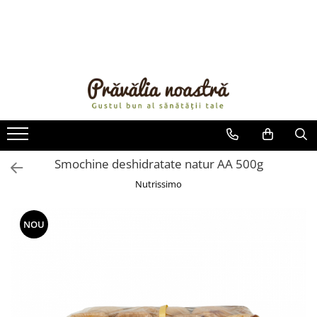
PRODUSE
NOUTĂȚI
ALIMENTE
ULEIURI ȘI UNTURI
MĂSLINE
NUCI ȘI SEMINȚE
Smochine deshidratate natur AA 500g
FRUCTE DESHIDRATATE
Nutrissimo
ÎNDULCITORI NATURALI / MIERE
FRUCTE LA CONSERVĂ
NOU
OȚETURI ȘI SOSURI
SOSURI
FĂINĂ FĂRĂ GLUTEN
BĂUTURI / LAPTE VEGETAL
OREZ ȘI CEREALE