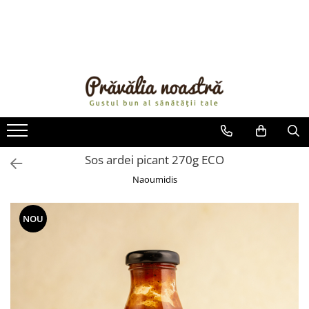
PRODUSE
NOUTĂȚI
ALIMENTE
ULEIURI ȘI UNTURI
MĂSLINE
NUCI ȘI SEMINȚE
Sos ardei picant 270g ECO
FRUCTE DESHIDRATATE
Naoumidis
ÎNDULCITORI NATURALI / MIERE
FRUCTE LA CONSERVĂ
NOU
OȚETURI ȘI SOSURI
SOSURI
FĂINĂ FĂRĂ GLUTEN
BĂUTURI / LAPTE VEGETAL
OREZ ȘI CEREALE