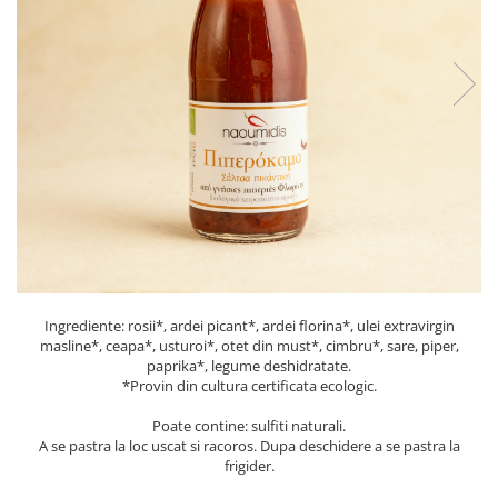
PASTE
CREME ȘI PASTE TARTINABILE
CONDIMENTE
CEAIURI GRECEȘTI
CIOCOLATĂ ȘI CACAO
HEALTHY SNACKS
SUPERALIMENTE
LACTATE
BACANIE
PRODUSE ECO / ORGANICE
PRODUSE ROMÂNEȘTI
Ingrediente: rosii*, ardei picant*, ardei florina*, ulei extravirgin
COSMETICE
masline*, ceapa*, usturoi*, otet din must*, cimbru*, sare, piper,
paprika*, legume deshidratate.
REMEDII NATURISTE
*Provin din cultura certificata ecologic.
TOATE PRODUSELE
Poate contine: sulfiti naturali.
A se pastra la loc uscat si racoros. Dupa deschidere a se pastra la
frigider.