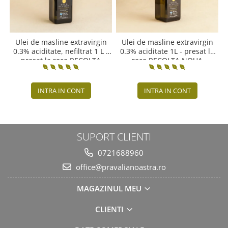
Ulei de masline extravirgin
Ulei de masline extravirgin
0.3% aciditate, nefiltrat 1 L -
0.3% aciditate 1L - presat la
presat la rece RECOLTA
rece RECOLTA NOUA
NOUA
INTRA IN CONT
INTRA IN CONT
SUPORT CLIENTI
0721688960
office@pravalianoastra.ro
MAGAZINUL MEU
CLIENTI