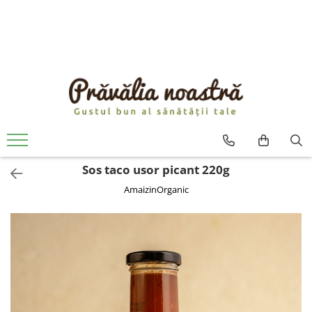
PRODUSE
NOUTĂȚI
ALIMENTE
ULEIURI ȘI UNTURI
MĂSLINE
NUCI ȘI SEMINȚE
Sos taco usor picant 220g
FRUCTE DESHIDRATATE
AmaizinOrganic
ÎNDULCITORI NATURALI / MIERE
FRUCTE LA CONSERVĂ
OȚETURI ȘI SOSURI
SOSURI
FĂINĂ FĂRĂ GLUTEN
BĂUTURI / LAPTE VEGETAL
OREZ ȘI CEREALE