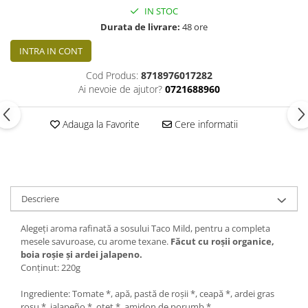
IN STOC
Durata de livrare:
48 ore
INTRA IN CONT
Cod Produs:
8718976017282
Ai nevoie de ajutor?
0721688960
Adauga la Favorite
Cere informatii
Descriere
Alegeți aroma rafinată a sosului Taco Mild, pentru a completa
mesele savuroase, cu arome texane.
Făcut cu roșii organice,
boia roșie și ardei jalapeno.
Conținut: 220g
Ingrediente: Tomate *, apă, pastă de roșii *, ceapă *, ardei gras
roșu *, jalapeño *, oțet *, amidon de porumb *.