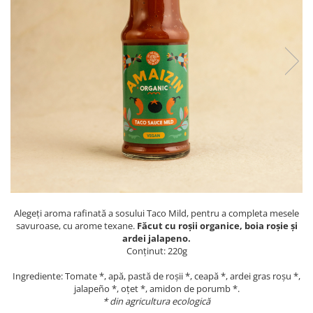
PASTE
CREME ȘI PASTE TARTINABILE
CONDIMENTE
CEAIURI GRECEȘTI
CIOCOLATĂ ȘI CACAO
HEALTHY SNACKS
SUPERALIMENTE
LACTATE
BACANIE
PRODUSE ECO / ORGANICE
PRODUSE ROMÂNEȘTI
Alegeți aroma rafinată a sosului Taco Mild, pentru a completa mesele
COSMETICE
savuroase, cu arome texane.
Făcut cu roșii organice, boia roșie și
REMEDII NATURISTE
ardei jalapeno.
Conținut: 220g
TOATE PRODUSELE
Ingrediente: Tomate *, apă, pastă de roșii *, ceapă *, ardei gras roșu *,
jalapeño *, oțet *, amidon de porumb *.
* din agricultura ecologică