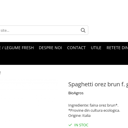
 / LEGUME FRESH
DESPRE NOI
CONTACT
UTILE
RETETE DI
O
Spaghetti orez brun f.
BioAgros
Ingrediente: faina orez brun*.
*Provine din cultura ecologica.
Origine: Italia
IN STOC