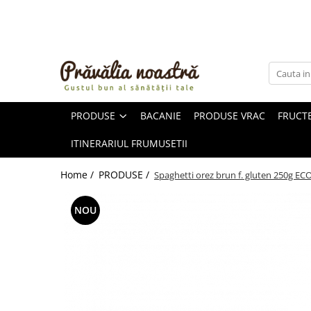
PRODUSE
NOUTĂȚI
ALIMENTE
PRODUSE
BACANIE
PRODUSE VRAC
FRUCTE
ULEIURI ȘI UNTURI
MĂSLINE
ITINERARIUL FRUMUSETII
NUCI ȘI SEMINȚE
FRUCTE DESHIDRATATE
Home /
PRODUSE /
Spaghetti orez brun f. gluten 250g EC
ÎNDULCITORI NATURALI / MIERE
FRUCTE LA CONSERVĂ
NOU
OȚETURI ȘI SOSURI
SOSURI
FĂINĂ FĂRĂ GLUTEN
BĂUTURI / LAPTE VEGETAL
OREZ ȘI CEREALE