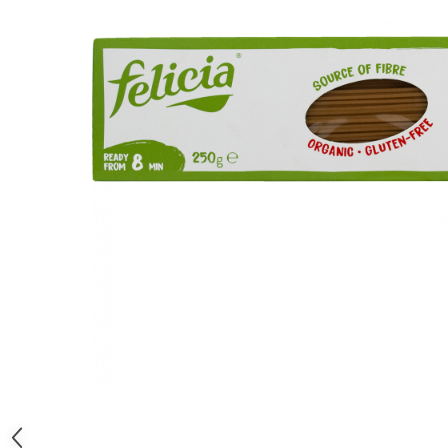
PASTE
CREME ȘI PASTE TARTINABILE
CONDIMENTE
CEAIURI GRECEȘTI
CIOCOLATĂ ȘI CACAO
HEALTHY SNACKS
SUPERALIMENTE
LACTATE
BACANIE
PRODUSE ECO / ORGANICE
PRODUSE ROMÂNEȘTI
COSMETICE
REMEDII NATURISTE
TOATE PRODUSELE