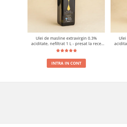
Ulei de masline extravirgin 0.3%
Ulei
aciditate, nefiltrat 1 L - presat la rece
acidit
RECOLTA NOUA
INTRA IN CONT