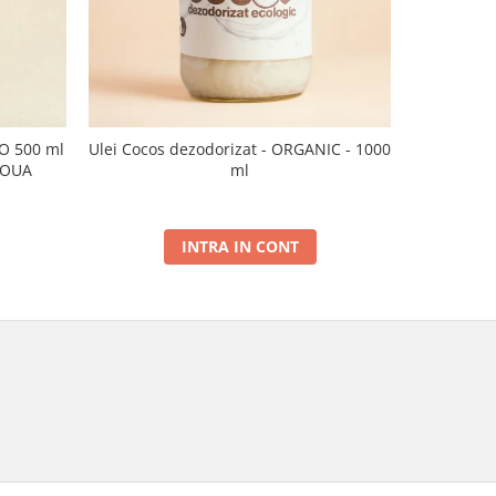
CO 500 ml
Ulei Cocos dezodorizat - ORGANIC - 1000
Ulei de sus
NOUA
ml
INTRA IN CONT