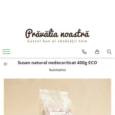
PRODUSE
NOUTĂȚI
ALIMENTE
ULEIURI ȘI UNTURI
MĂSLINE
NUCI ȘI SEMINȚE
Susan natural nedecorticat 400g ECO
FRUCTE DESHIDRATATE
Nutrissimo
ÎNDULCITORI NATURALI / MIERE
FRUCTE LA CONSERVĂ
OȚETURI ȘI SOSURI
SOSURI
FĂINĂ FĂRĂ GLUTEN
BĂUTURI / LAPTE VEGETAL
OREZ ȘI CEREALE