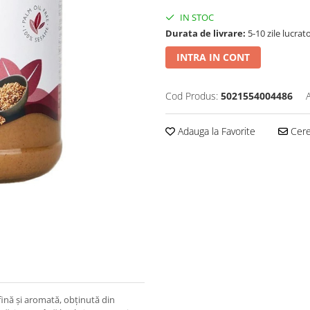
IN STOC
Durata de livrare:
5-10 zile lucrat
INTRA IN CONT
Cod Produs:
5021554004486
Adauga la Favorite
Cere 
fină și aromată, obținută din