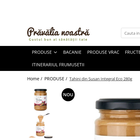
PRODUSE
NOUTĂȚI
ALIMENTE
PRODUSE
BACANIE
PRODUSE VRAC
FRUCTE
ULEIURI ȘI UNTURI
MĂSLINE
ITINERARIUL FRUMUSETII
NUCI ȘI SEMINȚE
FRUCTE DESHIDRATATE
Home /
PRODUSE /
Tahini din Susan Integral Eco 280g
ÎNDULCITORI NATURALI / MIERE
FRUCTE LA CONSERVĂ
NOU
OȚETURI ȘI SOSURI
SOSURI
FĂINĂ FĂRĂ GLUTEN
BĂUTURI / LAPTE VEGETAL
OREZ ȘI CEREALE