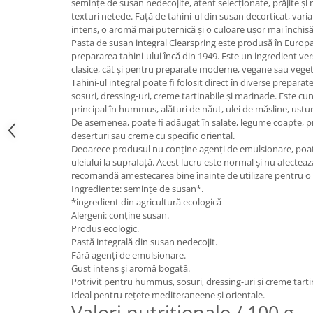
semințe de susan nedecojite, atent selecționate, prăjite și
texturi netede. Față de tahini-ul din susan decorticat, vari
intens, o aromă mai puternică și o culoare ușor mai închisă
Pasta de susan integral Clearspring este produsă în Europa 
prepararea tahini-ului încă din 1949. Este un ingredient vers
clasice, cât și pentru preparate moderne, vegane sau veget
Tahini-ul integral poate fi folosit direct în diverse prepara
sosuri, dressing-uri, creme tartinabile și marinade. Este cu
principal în hummus, alături de năut, ulei de măsline, ustu
De asemenea, poate fi adăugat în salate, legume coapte, pre
deserturi sau creme cu specific oriental.
Deoarece produsul nu conține agenți de emulsionare, poat
uleiului la suprafață. Acest lucru este normal și nu afecteaz
recomandă amestecarea bine înainte de utilizare pentru 
Ingrediente: semințe de susan*.
*ingredient din agricultură ecologică
Alergeni: conține susan.
Produs ecologic.
Pastă integrală din susan nedecojit.
Fără agenți de emulsionare.
Gust intens și aromă bogată.
Potrivit pentru hummus, sosuri, dressing-uri și creme tarti
Ideal pentru rețete mediteraneene și orientale.
Valori nutriționale / 100 g