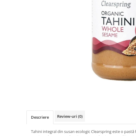
PASTE
CREME ȘI PASTE TARTINABILE
CONDIMENTE
CEAIURI GRECEȘTI
CIOCOLATĂ ȘI CACAO
HEALTHY SNACKS
SUPERALIMENTE
LACTATE
BACANIE
PRODUSE ECO / ORGANICE
PRODUSE ROMÂNEȘTI
COSMETICE
REMEDII NATURISTE
TOATE PRODUSELE
Review-uri
(0)
Descriere
Tahini integral din susan ecologic Clearspring este o pastă 