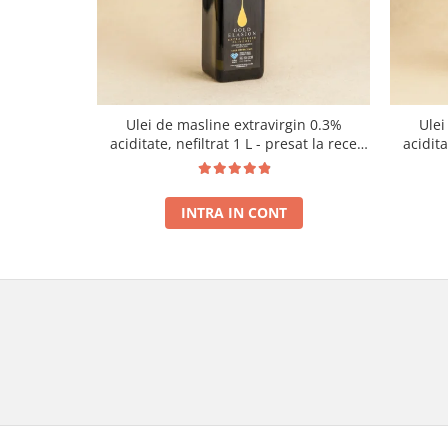
Ulei de masline extravirgin 0.3%
Ulei
aciditate, nefiltrat 1 L - presat la rece
acidit
RECOLTA NOUA
INTRA IN CONT