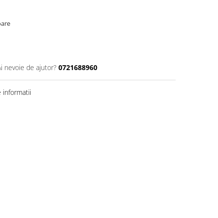
oare
Ai nevoie de ajutor?
0721688960
informatii