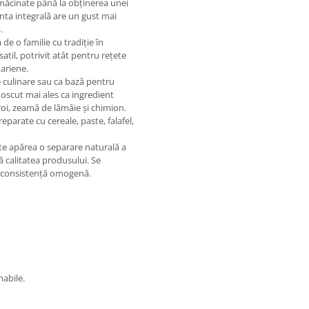
 măcinate până la obținerea unei
anta integrală are un gust mai
.
de o familie cu tradiție în
atil, potrivit atât pentru rețete
ariene.
te culinare sau ca bază pentru
noscut mai ales ca ingredient
roi, zeamă de lămâie și chimion.
parate cu cereale, paste, falafel,
e apărea o separare naturală a
ă calitatea produsului. Se
o consistență omogenă.
nabile.