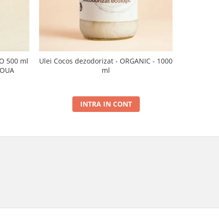
CO 500 ml
Ulei Cocos dezodorizat - ORGANIC - 1000
Ulei de sus
NOUA
ml
INTRA IN CONT