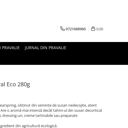
0721688960
0,00
N PRAVALIE
JURNAL DIN PRAVALIE
ral Eco 280g
Clearspring, obținut din semințe de susan nedecojite, atent
n. Are o aromă mai intensă decât tahini-ul din susan decorticat
, dressing-uri, creme tartinabile sau preparate
gredient din agricultură ecologică.