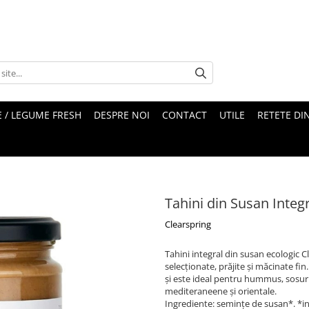
 / LEGUME FRESH
DESPRE NOI
CONTACT
UTILE
RETETE DI
Tahini din Susan Integ
Clearspring
Tahini integral din susan ecologic 
selecționate, prăjite și măcinate fi
și este ideal pentru hummus, sosuri
mediteraneene și orientale.
Ingrediente: semințe de susan*. *in