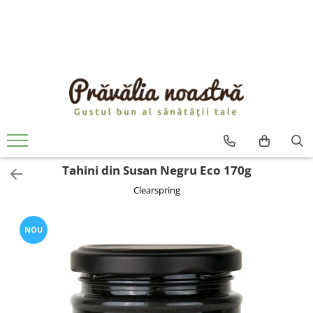
PRODUSE
NOUTĂȚI
ALIMENTE
ULEIURI ȘI UNTURI
MĂSLINE
NUCI ȘI SEMINȚE
Tahini din Susan Negru Eco 170g
FRUCTE DESHIDRATATE
Clearspring
ÎNDULCITORI NATURALI / MIERE
FRUCTE LA CONSERVĂ
OȚETURI ȘI SOSURI
NOU
SOSURI
FĂINĂ FĂRĂ GLUTEN
BĂUTURI / LAPTE VEGETAL
OREZ ȘI CEREALE