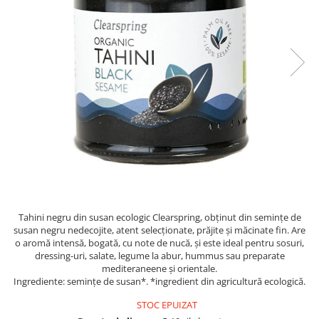
PASTE
CREME ȘI PASTE TARTINABILE
CONDIMENTE
CEAIURI GRECEȘTI
CIOCOLATĂ ȘI CACAO
HEALTHY SNACKS
SUPERALIMENTE
LACTATE
BACANIE
PRODUSE ECO / ORGANICE
PRODUSE ROMÂNEȘTI
Tahini negru din susan ecologic Clearspring, obținut din semințe de
COSMETICE
susan negru nedecojite, atent selecționate, prăjite și măcinate fin. Are
REMEDII NATURISTE
o aromă intensă, bogată, cu note de nucă, și este ideal pentru sosuri,
dressing-uri, salate, legume la abur, hummus sau preparate
TOATE PRODUSELE
mediteraneene și orientale.
Ingrediente: semințe de susan*. *ingredient din agricultură ecologică.
STOC EPUIZAT