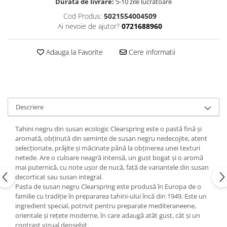
Durata de livrare:
5-10 zile lucratoare
Cod Produs:
5021554004509
Ai nevoie de ajutor?
0721688960
Adauga la Favorite
Cere informatii
Descriere
Tahini negru din susan ecologic Clearspring este o pastă fină și
aromată, obținută din semințe de susan negru nedecojite, atent
selecționate, prăjite și măcinate până la obținerea unei texturi
netede. Are o culoare neagră intensă, un gust bogat și o aromă
mai puternică, cu note ușor de nucă, față de variantele din susan
decorticat sau susan integral.
Pasta de susan negru Clearspring este produsă în Europa de o
familie cu tradiție în prepararea tahini-ului încă din 1949. Este un
ingredient special, potrivit pentru preparate mediteraneene,
orientale și rețete moderne, în care adaugă atât gust, cât și un
contrast vizual deosebit.