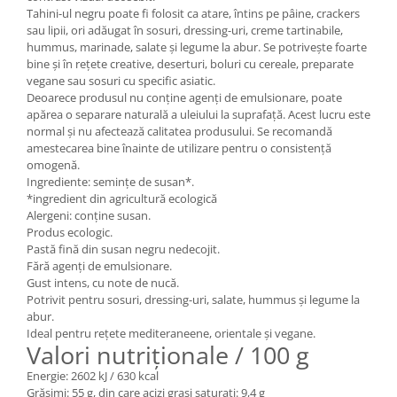
Tahini-ul negru poate fi folosit ca atare, întins pe pâine, crackers
sau lipii, ori adăugat în sosuri, dressing-uri, creme tartinabile,
hummus, marinade, salate și legume la abur. Se potrivește foarte
bine și în rețete creative, deserturi, boluri cu cereale, preparate
vegane sau sosuri cu specific asiatic.
Deoarece produsul nu conține agenți de emulsionare, poate
apărea o separare naturală a uleiului la suprafață. Acest lucru este
normal și nu afectează calitatea produsului. Se recomandă
amestecarea bine înainte de utilizare pentru o consistență
omogenă.
Ingrediente: semințe de susan*.
*ingredient din agricultură ecologică
Alergeni: conține susan.
Produs ecologic.
Pastă fină din susan negru nedecojit.
Fără agenți de emulsionare.
Gust intens, cu note de nucă.
Potrivit pentru sosuri, dressing-uri, salate, hummus și legume la
abur.
Ideal pentru rețete mediteraneene, orientale și vegane.
Valori nutriționale / 100 g
Energie: 2602 kJ / 630 kcal
Grăsimi: 55 g, din care acizi grași saturați: 9,4 g