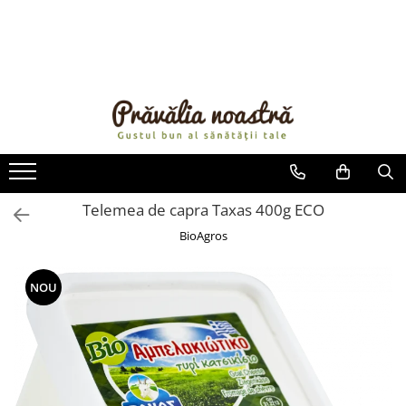
PRODUSE
NOUTĂȚI
ALIMENTE
ULEIURI ȘI UNTURI
MĂSLINE
NUCI ȘI SEMINȚE
Telemea de capra Taxas 400g ECO
FRUCTE DESHIDRATATE
BioAgros
ÎNDULCITORI NATURALI / MIERE
FRUCTE LA CONSERVĂ
NOU
OȚETURI ȘI SOSURI
SOSURI
FĂINĂ FĂRĂ GLUTEN
BĂUTURI / LAPTE VEGETAL
OREZ ȘI CEREALE