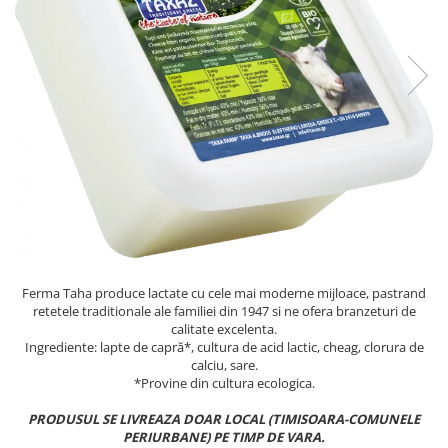
PASTE
CREME ȘI PASTE TARTINABILE
CONDIMENTE
CEAIURI GRECEȘTI
CIOCOLATĂ ȘI CACAO
HEALTHY SNACKS
SUPERALIMENTE
LACTATE
BACANIE
PRODUSE ECO / ORGANICE
PRODUSE ROMÂNEȘTI
Ferma Taha produce lactate cu cele mai moderne mijloace, pastrand
COSMETICE
retetele traditionale ale familiei din 1947 si ne ofera branzeturi de
calitate excelenta.
REMEDII NATURISTE
Ingrediente: lapte de capră*, cultura de acid lactic, cheag, clorura de
calciu, sare.
TOATE PRODUSELE
*Provine din cultura ecologica.
PRODUSUL SE LIVREAZA DOAR LOCAL (TIMISOARA-COMUNELE
PERIURBANE) PE TIMP DE VARA.