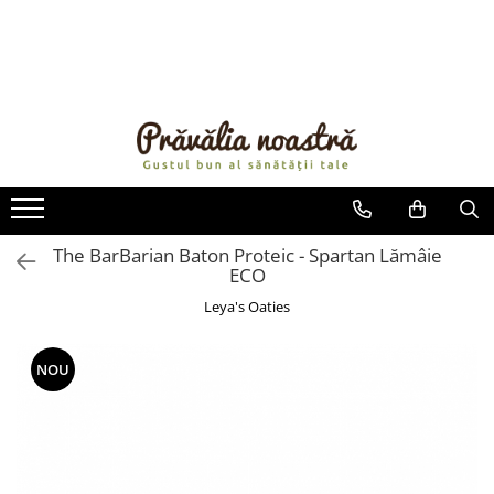
PRODUSE
NOUTĂȚI
ALIMENTE
ULEIURI ȘI UNTURI
MĂSLINE
NUCI ȘI SEMINȚE
The BarBarian Baton Proteic - Spartan Lămâie
ECO
FRUCTE DESHIDRATATE
ÎNDULCITORI NATURALI / MIERE
Leya's Oaties
FRUCTE LA CONSERVĂ
OȚETURI ȘI SOSURI
NOU
SOSURI
FĂINĂ FĂRĂ GLUTEN
BĂUTURI / LAPTE VEGETAL
OREZ ȘI CEREALE