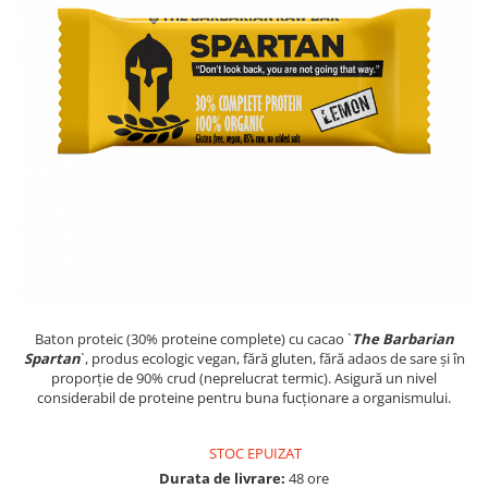
PASTE
CREME ȘI PASTE TARTINABILE
CONDIMENTE
CEAIURI GRECEȘTI
CIOCOLATĂ ȘI CACAO
HEALTHY SNACKS
SUPERALIMENTE
LACTATE
BACANIE
PRODUSE ECO / ORGANICE
PRODUSE ROMÂNEȘTI
COSMETICE
Baton proteic (30% proteine complete) cu cacao `
The Barbarian
Spartan
`, produs ecologic vegan, fără gluten, fără adaos de sare și în
REMEDII NATURISTE
proporție de 90% crud (neprelucrat termic). Asigură un nivel
considerabil de proteine pentru buna fucționare a organismului.
TOATE PRODUSELE
STOC EPUIZAT
Durata de livrare:
48 ore