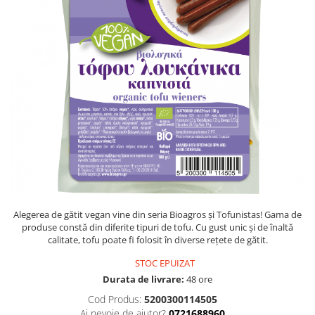
PASTE
CREME ȘI PASTE TARTINABILE
CONDIMENTE
CEAIURI GRECEȘTI
CIOCOLATĂ ȘI CACAO
HEALTHY SNACKS
SUPERALIMENTE
LACTATE
BACANIE
PRODUSE ECO / ORGANICE
PRODUSE ROMÂNEȘTI
Alegerea de gătit vegan vine din seria Bioagros și Tofunistas! Gama de
COSMETICE
produse constă din diferite tipuri de tofu. Cu gust unic și de înaltă
REMEDII NATURISTE
calitate, tofu poate fi folosit în diverse rețete de gătit.
TOATE PRODUSELE
STOC EPUIZAT
Durata de livrare:
48 ore
Cod Produs:
5200300114505
Ai nevoie de ajutor?
0721688960