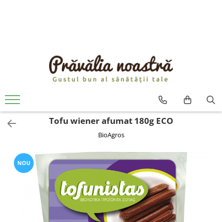
PRODUSE
NOUTĂȚI
ALIMENTE
ULEIURI ȘI UNTURI
MĂSLINE
NUCI ȘI SEMINȚE
Tofu wiener afumat 180g ECO
FRUCTE DESHIDRATATE
BioAgros
ÎNDULCITORI NATURALI / MIERE
FRUCTE LA CONSERVĂ
OȚETURI ȘI SOSURI
NOU
SOSURI
FĂINĂ FĂRĂ GLUTEN
BĂUTURI / LAPTE VEGETAL
OREZ ȘI CEREALE