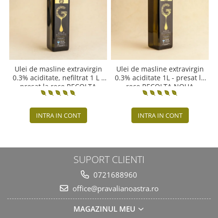
Ulei de masline extravirgin
Ulei de masline extravirgin
0.3% aciditate, nefiltrat 1 L -
0.3% aciditate 1L - presat la
presat la rece RECOLTA
rece RECOLTA NOUA
NOUA
INTRA IN CONT
INTRA IN CONT
SUPORT CLIENTI
0721688960
office@pravalianoastra.ro
MAGAZINUL MEU