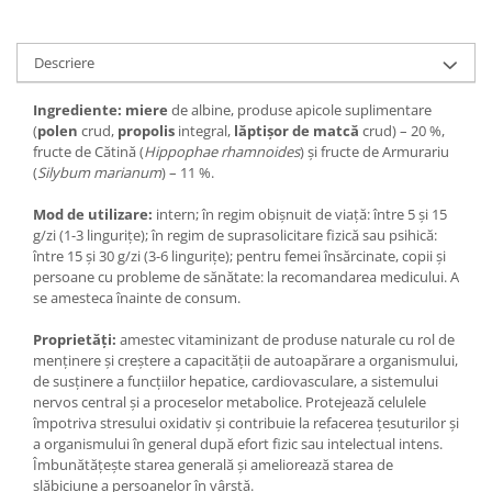
Descriere
Ingrediente: m
iere
de albine, produse apicole suplimentare
(
polen
crud,
propolis
integral,
lăptișor de matcă
crud) – 20 %,
fructe de Cătină (
Hippophae rhamnoides
) și fructe de Armurariu
(
Silybum marianum
) – 11 %.
Mod de utilizare:
intern; în regim obișnuit de viață: între 5 și 15
g/zi (1-3 lingurițe); în regim de suprasolicitare fizică sau psihică:
între 15 și 30 g/zi (3-6 lingurițe); pentru femei însărcinate, copii și
persoane cu probleme de sănătate: la recomandarea medicului. A
se amesteca înainte de consum.
Proprietăți:
amestec vitaminizant de produse naturale cu rol de
menținere și creștere a capacității de autoapărare a organismului,
de susținere a funcțiilor hepatice, cardiovasculare, a sistemului
nervos central și a proceselor metabolice. Protejează celulele
împotriva stresului oxidativ și contribuie la refacerea țesuturilor și
a organismului în general după efort fizic sau intelectual intens.
Îmbunătăţește starea generală și ameliorează starea de
slăbiciune a persoanelor în vârstă.