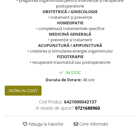
• pregătirea organismului pentru intervenție și recuperare
postoperatorie
OBSTETRICĂ / GINECOLOGIE
• tratament și prevenție
HOMEOPATIE
• completează tratamentele specifice
MEDICINĂ GENERALĂ
• prevenție și tratament
ACUPUNCTURĂ / APIPUNCTURĂ
• creșterea și stimularea energiei organismului
FIZIOTERAPIE
• recuperare traumatică sau postoperatorie
IN STOC
Durata de livrare:
48 ore
INTRA IN CONT
Cod Produs:
6421000042137
Ai nevoie de ajutor?
0721688960
Adauga la Favorite
Cere informatii