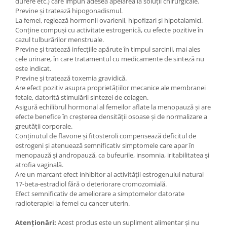
durere etc.) care impun adesea apelarea la soluții chirurgicale.
Previne şi tratează hipogonadismul.
La femei, reglează hormonii ovarienii, hipofizari şi hipotalamici.
Conţine compuşi cu activitate estrogenică, cu efecte pozitive în
cazul tulburărilor menstruale.
Previne și tratează infecțiile apărute în timpul sarcinii, mai ales
cele urinare, în care tratamentul cu medicamente de sinteză nu
este indicat.
Previne și tratează toxemia gravidică.
Are efect pozitiv asupra proprietățiilor mecanice ale membranei
fetale, datorită stimulării sintezei de colagen.
Asigură echilibrul hormonal al femeilor aflate la menopauză și are
efecte benefice în creșterea densității osoase și de normalizare a
greutății corporale.
Conținutul de flavone și fitosteroli compensează deficitul de
estrogeni și atenuează semnificativ simptomele care apar în
menopauză și andropauză, ca bufeurile, insomnia, iritabilitatea și
atrofia vaginală.
Are un marcant efect inhibitor al activității estrogenului natural
17-beta-estradiol fără o deteriorare cromozomială.
Efect semnificativ de ameliorare a simptomelor datorate
radioterapiei la femei cu cancer uterin.
Atenționări:
Acest produs este un supliment alimentar și nu