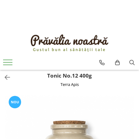
PRODUSE
NOUTĂȚI
ALIMENTE
ULEIURI ȘI UNTURI
MĂSLINE
NUCI ȘI SEMINȚE
Tonic No.12 400g
FRUCTE DESHIDRATATE
Terra Apis
ÎNDULCITORI NATURALI / MIERE
FRUCTE LA CONSERVĂ
OȚETURI ȘI SOSURI
NOU
SOSURI
FĂINĂ FĂRĂ GLUTEN
BĂUTURI / LAPTE VEGETAL
OREZ ȘI CEREALE