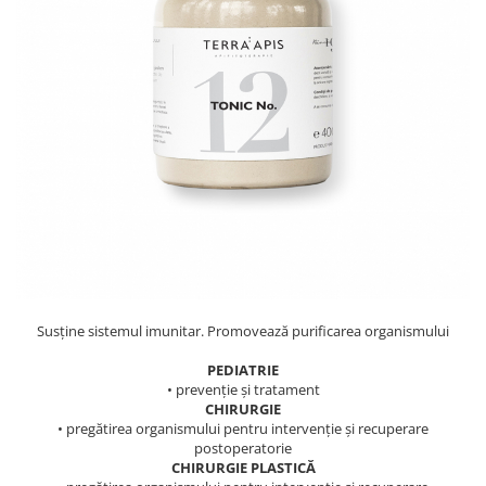
PASTE
CREME ȘI PASTE TARTINABILE
CONDIMENTE
CEAIURI GRECEȘTI
CIOCOLATĂ ȘI CACAO
HEALTHY SNACKS
SUPERALIMENTE
LACTATE
BACANIE
PRODUSE ECO / ORGANICE
PRODUSE ROMÂNEȘTI
Susține sistemul imunitar. Promovează purificarea organismului
COSMETICE
REMEDII NATURISTE
PEDIATRIE
• prevenție și tratament
TOATE PRODUSELE
CHIRURGIE
• pregătirea organismului pentru intervenție și recuperare
postoperatorie
CHIRURGIE PLASTICĂ