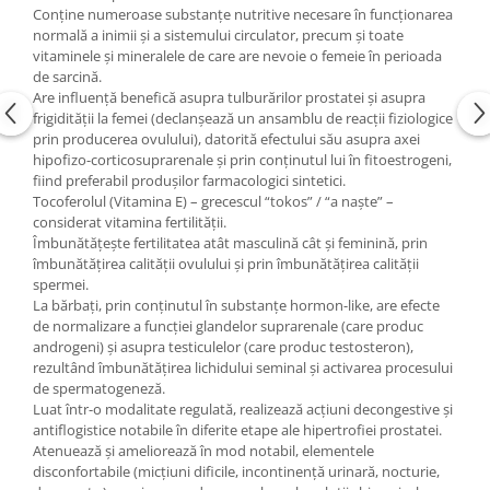
Conține numeroase substanțe nutritive necesare în funcționarea
normală a inimii și a sistemului circulator, precum și toate
vitaminele și mineralele de care are nevoie o femeie în perioada
de sarcină.
Are influență benefică asupra tulburărilor prostatei și asupra
frigidității la femei (declanșează un ansamblu de reacții fiziologice
prin producerea ovulului), datorită efectului său asupra axei
hipofizo-corticosuprarenale și prin conținutul lui în fitoestrogeni,
fiind preferabil produșilor farmacologici sintetici.
Tocoferolul (Vitamina E) – grecescul “tokos” / “a naște” –
considerat vitamina fertilității.
Îmbunătățește fertilitatea atât masculină cât şi feminină, prin
îmbunătățirea calității ovulului și prin îmbunătățirea calității
spermei.
La bărbaţi, prin conţinutul în substanţe hormon-like, are efecte
de normalizare a funcţiei glandelor suprarenale (care produc
androgeni) şi asupra testiculelor (care produc testosteron),
rezultând îmbunătățirea lichidului seminal și activarea procesului
de spermatogeneză.
Luat într-o modalitate regulată, realizează acțiuni decongestive și
antiflogistice notabile în diferite etape ale hipertrofiei prostatei.
Atenuează și ameliorează în mod notabil, elementele
disconfortabile (micțiuni dificile, incontinență urinară, nocturie,