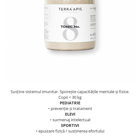
PASTE
CREME ȘI PASTE TARTINABILE
CONDIMENTE
CEAIURI GRECEȘTI
CIOCOLATĂ ȘI CACAO
HEALTHY SNACKS
SUPERALIMENTE
LACTATE
BACANIE
PRODUSE ECO / ORGANICE
PRODUSE ROMÂNEȘTI
Susține sistemul imunitar. Sporește capacitățile mentale și fizice.
COSMETICE
Copii < 30 kg
PEDIATRIE
REMEDII NATURISTE
• prevenție și tratament
ELEVI
TOATE PRODUSELE
• surmenaj intelectual
SPORTIVI
• epuizare fizică / susținerea efortului