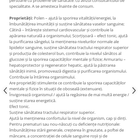
persoane cu probleme de sănătate: cu avizul consultantului de
specialitate. A se amesteca înainte de consum.
Proprietăți:
Polen – ajută la sporirea vitalității/energiei, la
îmbunătățirea imunității și susține sănătatea vaselor sanguine;
Cătină – întărește sistemul cardiovascular și contribuie la
apărarea naturală a organismului; Scorțișoară – efect tonic, ajută
la purificarea sângelui, la menținerea nivelurilor normale ale
lipidelor sanguine, susține sănătatea tractului respirator superior
și producția de colesterol bun, contribuie la nivelul sănătos al
glucozei și la sporirea capacităților mentale și fizice; Armurariu –
hepatoprotector și regenerator hepatic, ajută la păstrarea
sănătății inimii, promovează digestia și purificarea organismului.
Contribuie la întărirea organsimului.
Are proprietăți stimulente ce contribuie la sporirea capacităților
mentale și fizice în situații de oboseală (extenuare).
Învigorează organismul / ajută la regăsirea de mai multă energie /
susține starea energetică.
Efect tonic.
Susține sănătatea tractului respirator superior.
Ajută la menținerea confortului la nivel de organism, cap și dinți.
Pentru prematuri sau nou-născuţi cu deficienţe nutriţionale:
îmbunătăţirea stării generale, creşterea în greutate, a poftei de
mâncare, a concentraţiei de celule sanguine roşii şi de