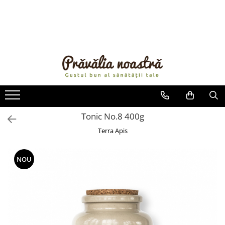
PRODUSE
NOUTĂȚI
ALIMENTE
ULEIURI ȘI UNTURI
MĂSLINE
NUCI ȘI SEMINȚE
Tonic No.8 400g
FRUCTE DESHIDRATATE
Terra Apis
ÎNDULCITORI NATURALI / MIERE
FRUCTE LA CONSERVĂ
NOU
OȚETURI ȘI SOSURI
SOSURI
FĂINĂ FĂRĂ GLUTEN
BĂUTURI / LAPTE VEGETAL
OREZ ȘI CEREALE