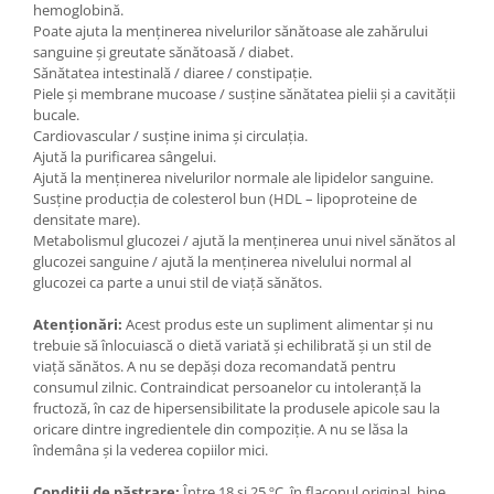
hemoglobină.
Poate ajuta la menținerea nivelurilor sănătoase ale zahărului
sanguine și greutate sănătoasă / diabet.
Sănătatea intestinală / diaree / constipație.
Piele și membrane mucoase / susține sănătatea pielii și a cavității
bucale.
Cardiovascular / susține inima și circulația.
Ajută la purificarea sângelui.
Ajută la menținerea nivelurilor normale ale lipidelor sanguine.
Susține producția de colesterol bun (HDL – lipoproteine de
densitate mare).
Metabolismul glucozei / ajută la menținerea unui nivel sănătos al
glucozei sanguine / ajută la menținerea nivelului normal al
glucozei ca parte a unui stil de viață sănătos.
Atenționări:
Acest produs este un supliment alimentar și nu
trebuie să înlocuiască o dietă variată și echilibrată și un stil de
viață sănătos. A nu se depăși doza recomandată pentru
consumul zilnic. Contraindicat persoanelor cu intoleranță la
fructoză, în caz de hipersensibilitate la produsele apicole sau la
oricare dintre ingredientele din compoziție. A nu se lăsa la
îndemâna și la vederea copiilor mici.
Condiții de păstrare:
Între 18 și 25 ºC, în flaconul original, bine