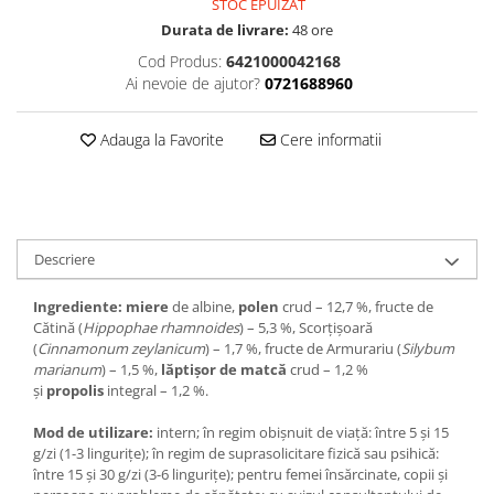
STOC EPUIZAT
Durata de livrare:
48 ore
Cod Produs:
6421000042168
Ai nevoie de ajutor?
0721688960
Adauga la Favorite
Cere informatii
Descriere
Ingrediente: miere
de albine,
polen
crud – 12,7 %, fructe de
Cătină (
Hippophae rhamnoides
) – 5,3 %, Scorțișoară
(
Cinnamonum zeylanicum
) – 1,7 %, fructe de Armurariu (
Silybum
marianum
) – 1,5 %,
lăptișor de matcă
crud – 1,2 %
și
propolis
integral – 1,2 %.
Mod de utilizare:
intern; în regim obișnuit de viață: între 5 și 15
g/zi (1-3 lingurițe); în regim de suprasolicitare fizică sau psihică:
între 15 și 30 g/zi (3-6 lingurițe); pentru femei însărcinate, copii și