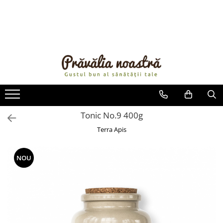
PRODUSE
NOUTĂȚI
ALIMENTE
ULEIURI ȘI UNTURI
MĂSLINE
NUCI ȘI SEMINȚE
Tonic No.9 400g
FRUCTE DESHIDRATATE
Terra Apis
ÎNDULCITORI NATURALI / MIERE
FRUCTE LA CONSERVĂ
NOU
OȚETURI ȘI SOSURI
SOSURI
FĂINĂ FĂRĂ GLUTEN
BĂUTURI / LAPTE VEGETAL
OREZ ȘI CEREALE