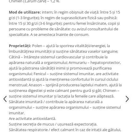
Chimen (
Carum carvi
) – 1,2 %.
Mod de utilizare:
intern; în regim obișnuit de viață: între 5 și 15
g/zi (1-3 lingurițe); în regim de suprasolicitare fizică sau psihică:
între 15 și 30 g/zi (3-6 lingurițe); pentru femei însărcinate, copii și
persoane cu probleme de sănătate: cu avizul consultantului de
specialitate. A se amesteca înainte de consum.
Proprietăți:
Polen – ajută la sporirea vitalității/energiei, la
îmbunătățirea imunității și susține sănătatea vaselor sanguine;
Cătină – întărește sistemul cardiovascular și contribuie la
apărarea naturală a organismului; Armurariu – hepatoprotector,
ajută la păstrarea sănătății inimii și promovează purificarea
organismului; Fenicul – susține sistemul imunitar, are activitate
antioxidantă și ajută la menținerea confortului în cursul ciclului
menstrual; Anason – sprijină producerea laptelui matern, ajută la
susținerea digestiei și este calmant pentru gură și gât; Chimen –
susține sistemul imunitar și lactația la femeile care alăptează.
Sănătate imunitară / contribuie la apărarea naturală a
organsimului – susține apărarea organismului – susține sistemul
imunitar.
Are activitate antioxidantă.
Susține secreția de mucus / ușurează expectorația.
Sănătatea respiratorie / efect calmant în caz de iritații ale gâtului,