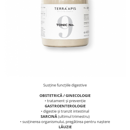
PASTE
CREME ȘI PASTE TARTINABILE
CONDIMENTE
CEAIURI GRECEȘTI
CIOCOLATĂ ȘI CACAO
HEALTHY SNACKS
SUPERALIMENTE
LACTATE
BACANIE
PRODUSE ECO / ORGANICE
PRODUSE ROMÂNEȘTI
Susține funcțiile digestive
COSMETICE
OBSTETRICĂ / GINECOLOGIE
REMEDII NATURISTE
• tratament și prevenție
GASTROENTEROLOGIE
TOATE PRODUSELE
• digestie și tranzit intestinal
SARCINĂ
(ultimul trimestru)
• susținerea organismului, pregătirea pentru naștere
LĂUZIE