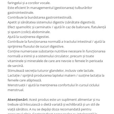
faringelui și a corzilor vocale.
Este eficient în managementul (gestionarea) tulburărilor
gastrointestinale.
Contribuie la bunăstarea gastrointestinală.
Apetit și sănătatea sistemului digestiv (sănătate digestivă).
Efect spamolitic și carminativ / ajută în caz de balonare, flatulență
și spasm (colici) abdominale.
Ajută la susținerea digestiei.
Contribuie la funcționarea normală a tractului intestinal / ajută la
sprijinirea fluxului de sucuri digestive.
Conține numeroase substanțe nutritive necesare în funcționarea
normală a inimii și a sistemului circulator, precum și toate
vitaminele și mineralele de care are nevoie o femeie în perioada
de sarcină.
Stimulează secreția tuturor glandelor, inclusiv cele lactale.
Lactație / sprijină producerea laptelui matern / susține lactația la
femeile care alăptează.
Menstruații / ajută la menținerea confortului în cursul ciclului
menstrual.
Atenționări:
Acest produs este un supliment alimentar și nu
trebuie să înlocuiască o dietă variată și echilibrată și un stil de
viață sănătos. A nu se depăși doza recomandată pentru
consumul zilnic. Contraindicat persoanelor cu intoleranță la