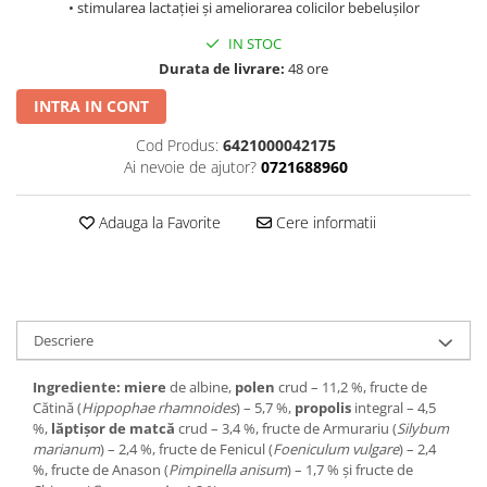
• stimularea lactației și ameliorarea colicilor bebelușilor
IN STOC
Durata de livrare:
48 ore
INTRA IN CONT
Cod Produs:
6421000042175
Ai nevoie de ajutor?
0721688960
Adauga la Favorite
Cere informatii
Descriere
Ingrediente: m
iere
de albine,
polen
crud – 11,2 %, fructe de
Cătină (
Hippophae rhamnoides
) – 5,7 %,
propolis
integral – 4,5
%,
lăptișor de matcă
crud – 3,4 %, fructe de Armurariu (
Silybum
marianum
) – 2,4 %, fructe de Fenicul (
Foeniculum vulgare
) – 2,4
%, fructe de Anason (
Pimpinella anisum
) – 1,7 % și fructe de