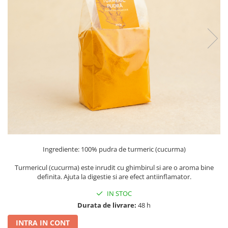
PASTE
CREME ȘI PASTE TARTINABILE
CONDIMENTE
CEAIURI GRECEȘTI
CIOCOLATĂ ȘI CACAO
HEALTHY SNACKS
SUPERALIMENTE
LACTATE
BACANIE
PRODUSE ECO / ORGANICE
PRODUSE ROMÂNEȘTI
Ingrediente: 100% pudra de turmeric (cucurma)
COSMETICE
Turmericul (cucurma) este inrudit cu ghimbirul si are o aroma bine
REMEDII NATURISTE
definita. Ajuta la digestie si are efect antiinflamator.
TOATE PRODUSELE
IN STOC
Durata de livrare:
48 h
INTRA IN CONT