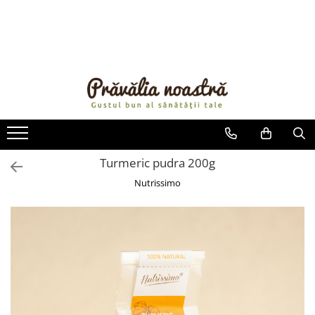
PRODUSE
NOUTĂȚI
ALIMENTE
ULEIURI ȘI UNTURI
MĂSLINE
NUCI ȘI SEMINȚE
Turmeric pudra 200g
FRUCTE DESHIDRATATE
Nutrissimo
ÎNDULCITORI NATURALI / MIERE
FRUCTE LA CONSERVĂ
OȚETURI ȘI SOSURI
SOSURI
FĂINĂ FĂRĂ GLUTEN
BĂUTURI / LAPTE VEGETAL
OREZ ȘI CEREALE