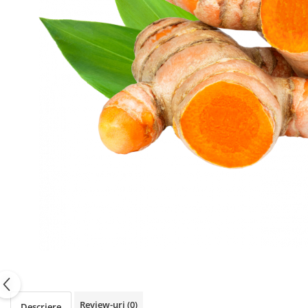
PASTE
CREME ȘI PASTE TARTINABILE
CONDIMENTE
CEAIURI GRECEȘTI
CIOCOLATĂ ȘI CACAO
HEALTHY SNACKS
SUPERALIMENTE
LACTATE
BACANIE
PRODUSE ECO / ORGANICE
PRODUSE ROMÂNEȘTI
COSMETICE
REMEDII NATURISTE
TOATE PRODUSELE
Review-uri
(0)
Descriere