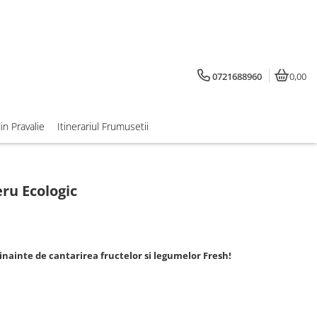
0721688960
0,00
din Pravalie
Itinerariul Frumusetii
ru Ecologic
inainte de cantarirea fructelor si legumelor Fresh!