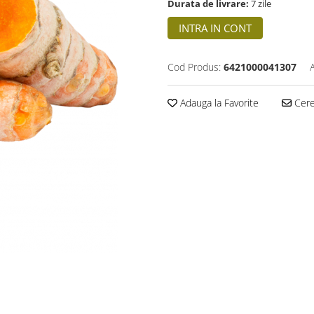
Durata de livrare:
7 zile
INTRA IN CONT
Cod Produs:
6421000041307
Adauga la Favorite
Cere 