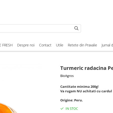
E FRESH
Despre noi
Contact
Utile
Retete din Pravalie
Jurnal 
Turmeric radacina Pe
BioAgros
Cantitate minima 200g!
Va rugam NU achitati cu cardul 
Origine: Peru.
IN STOC