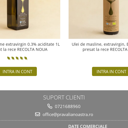
ne extravirgin 0.3% aciditate 1L
Ulei de masline, extravirgin,
at la rece RECOLTA NOUA
presat la rece RECOLT
INTRA IN CONT
INTRA IN CONT
SUPORT CLIENTI
0721688960
office@pravalianoastra.ro
DATE COMERCIALE