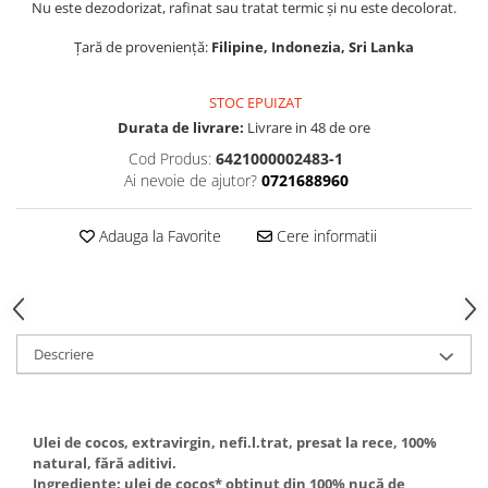
Nu este dezodorizat, rafinat sau tratat termic și nu este decolorat.
Țară de proveniență:
Filipine, Indonezia, Sri Lanka
STOC EPUIZAT
Durata de livrare:
Livrare in 48 de ore
Cod Produs:
6421000002483-1
Ai nevoie de ajutor?
0721688960
Adauga la Favorite
Cere informatii
Descriere
Ulei de cocos, extravirgin, nefi.l.trat, presat la rece, 100%
natural, fără aditivi.
Ingrediente: ulei de cocos* obținut din 100% nucă de