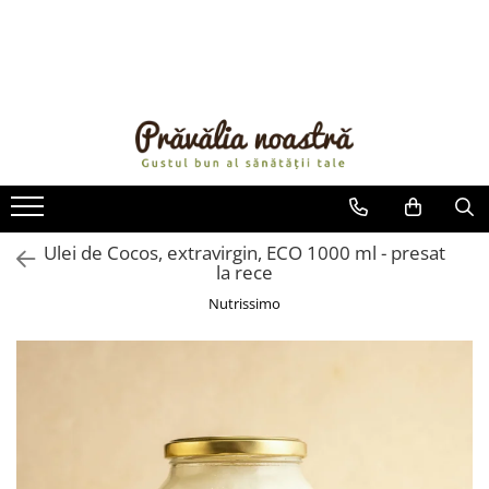
PRODUSE
NOUTĂȚI
ALIMENTE
ULEIURI ȘI UNTURI
MĂSLINE
NUCI ȘI SEMINȚE
Ulei de Cocos, extravirgin, ECO 1000 ml - presat
la rece
FRUCTE DESHIDRATATE
ÎNDULCITORI NATURALI / MIERE
Nutrissimo
FRUCTE LA CONSERVĂ
OȚETURI ȘI SOSURI
SOSURI
FĂINĂ FĂRĂ GLUTEN
BĂUTURI / LAPTE VEGETAL
OREZ ȘI CEREALE