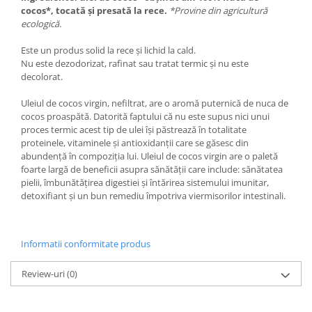
cocos*, tocată și presată la rece.
*Provine din agricultură
ecologică.
Este un produs solid la rece și lichid la cald.
Nu este dezodorizat, rafinat sau tratat termic și nu este
decolorat.
Uleiul de cocos virgin, nefiltrat, are o aromă puternică de nuca de
cocos proaspătă. Datorită faptului că nu este supus nici unui
proces termic acest tip de ulei își păstrează în totalitate
proteinele, vitaminele și antioxidanții care se găsesc din
abundență în compoziția lui. Uleiul de cocos virgin are o paletă
foarte largă de beneficii asupra sănătății care include: sănătatea
pielii, îmbunătățirea digestiei și întărirea sistemului imunitar,
detoxifiant și un bun remediu împotriva viermisorilor intestinali.
Informatii conformitate produs
Review-uri
(0)