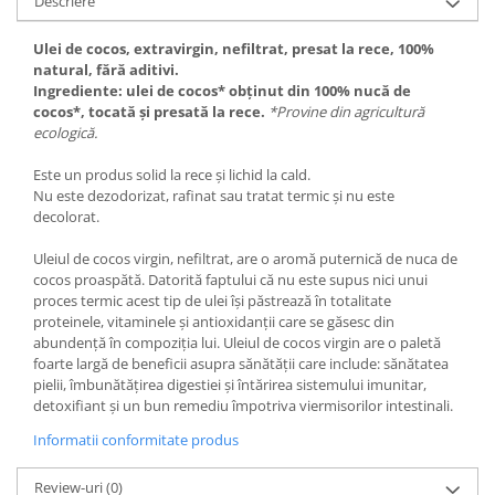
Descriere
Ulei de cocos, extravirgin, nefiltrat, presat la rece, 100%
natural, fără aditivi.
Ingrediente: ulei de cocos* obținut din 100% nucă de
cocos*, tocată și presată la rece.
*Provine din agricultură
ecologică.
Este un produs solid la rece și lichid la cald.
Nu este dezodorizat, rafinat sau tratat termic și nu este
decolorat.
Uleiul de cocos virgin, nefiltrat, are o aromă puternică de nuca de
cocos proaspătă. Datorită faptului că nu este supus nici unui
proces termic acest tip de ulei își păstrează în totalitate
proteinele, vitaminele și antioxidanții care se găsesc din
abundență în compoziția lui. Uleiul de cocos virgin are o paletă
foarte largă de beneficii asupra sănătății care include: sănătatea
pielii, îmbunătățirea digestiei și întărirea sistemului imunitar,
detoxifiant și un bun remediu împotriva viermisorilor intestinali.
Informatii conformitate produs
Review-uri
(0)