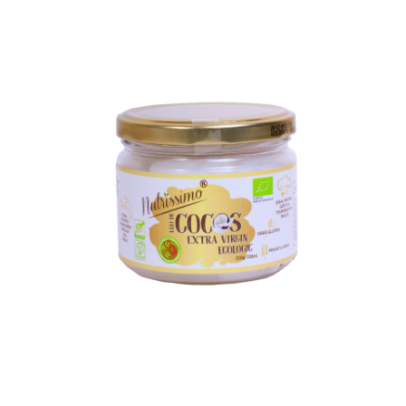
PASTE
CREME ȘI PASTE TARTINABILE
CONDIMENTE
CEAIURI GRECEȘTI
CIOCOLATĂ ȘI CACAO
HEALTHY SNACKS
SUPERALIMENTE
LACTATE
BACANIE
PRODUSE ECO / ORGANICE
PRODUSE ROMÂNEȘTI
COSMETICE
REMEDII NATURISTE
TOATE PRODUSELE