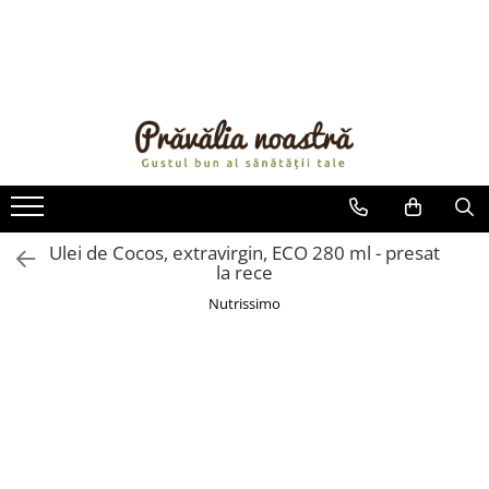
PRODUSE
NOUTĂȚI
ALIMENTE
ULEIURI ȘI UNTURI
MĂSLINE
NUCI ȘI SEMINȚE
Ulei de Cocos, extravirgin, ECO 280 ml - presat
la rece
FRUCTE DESHIDRATATE
ÎNDULCITORI NATURALI / MIERE
Nutrissimo
FRUCTE LA CONSERVĂ
OȚETURI ȘI SOSURI
SOSURI
FĂINĂ FĂRĂ GLUTEN
BĂUTURI / LAPTE VEGETAL
OREZ ȘI CEREALE