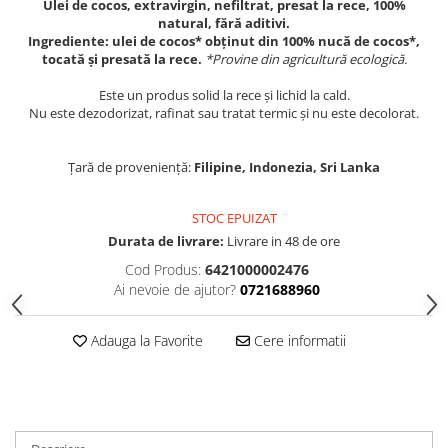
Ulei de cocos, extravirgin, nefiltrat, presat la rece, 100%
natural, fără aditivi.
Ingrediente: ulei de cocos* obținut din 100% nucă de cocos*,
tocată și presată la rece.
*Provine din agricultură ecologică.
Este un produs solid la rece și lichid la cald.
Nu este dezodorizat, rafinat sau tratat termic și nu este decolorat.
Țară de proveniență:
Filipine, Indonezia, Sri Lanka
STOC EPUIZAT
Durata de livrare:
Livrare in 48 de ore
Cod Produs:
6421000002476
Ai nevoie de ajutor?
0721688960
Adauga la Favorite
Cere informatii