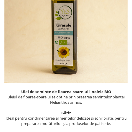
PASTE
CREME ȘI PASTE TARTINABILE
CONDIMENTE
CEAIURI GRECEȘTI
CIOCOLATĂ ȘI CACAO
HEALTHY SNACKS
SUPERALIMENTE
LACTATE
BACANIE
PRODUSE ECO / ORGANICE
PRODUSE ROMÂNEȘTI
COSMETICE
Ulei de semințe de floarea-soarelui linoleic BIO
Uleiul de floarea-soarelui se obține prin presarea semințelor plantei
REMEDII NATURISTE
Helianthus annus.
TOATE PRODUSELE
Gătit
Ideal pentru condimentarea alimentelor delicate și echilibrate, pentru
prepararea murăturilor și a produselor de patiserie.