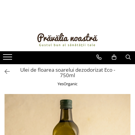
PRODUSE
NOUTĂȚI
ALIMENTE
ULEIURI ȘI UNTURI
MĂSLINE
NUCI ȘI SEMINȚE
Ulei de floarea soarelui dezodorizat Eco -
750ml
FRUCTE DESHIDRATATE
ÎNDULCITORI NATURALI / MIERE
YesOrganic
FRUCTE LA CONSERVĂ
OȚETURI ȘI SOSURI
SOSURI
FĂINĂ FĂRĂ GLUTEN
BĂUTURI / LAPTE VEGETAL
OREZ ȘI CEREALE