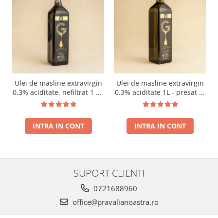
Ulei de masline extravirgin
Ulei de masline extravirgin
0.3% aciditate, nefiltrat 1 L -
0.3% aciditate 1L - presat la
presat la rece RECOLTA
rece RECOLTA NOUA
NOUA
INTRA IN CONT
INTRA IN CONT
SUPORT CLIENTI
0721688960
office@pravalianoastra.ro