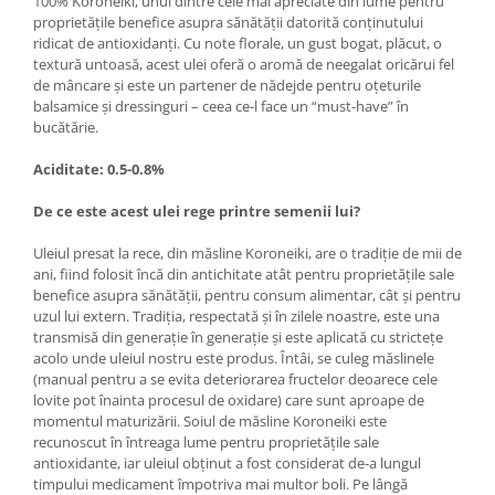
100% Koroneiki, unul dintre cele mai apreciate din lume pentru
proprietățile benefice asupra sănătății datorită conținutului
ridicat de antioxidanți. Cu note florale, un gust bogat, plăcut, o
textură untoasă, acest ulei oferă o aromă de neegalat oricărui fel
de mâncare și este un partener de nădejde pentru oțeturile
balsamice și dressinguri – ceea ce-l face un “must-have” în
bucătărie.
Aciditate: 0.5-0.8%
De ce este acest ulei rege printre semenii lui?
Uleiul presat la rece, din măsline Koroneiki, are o tradiție de mii de
ani, fiind folosit încă din antichitate atât pentru proprietățile sale
benefice asupra sănătății, pentru consum alimentar, cât și pentru
uzul lui extern. Tradiția, respectată și în zilele noastre, este una
transmisă din generație în generație și este aplicată cu strictețe
acolo unde uleiul nostru este produs. Întâi, se culeg măslinele
(manual pentru a se evita deteriorarea fructelor deoarece cele
lovite pot înainta procesul de oxidare) care sunt aproape de
momentul maturizării. Soiul de măsline Koroneiki este
recunoscut în întreaga lume pentru proprietățile sale
antioxidante, iar uleiul obținut a fost considerat de-a lungul
timpului medicament împotriva mai multor boli. Pe lângă