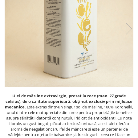
PASTE
CREME ȘI PASTE TARTINABILE
CONDIMENTE
CEAIURI GRECEȘTI
CIOCOLATĂ ȘI CACAO
HEALTHY SNACKS
SUPERALIMENTE
LACTATE
BACANIE
PRODUSE ECO / ORGANICE
PRODUSE ROMÂNEȘTI
COSMETICE
Ulei de măsline extravirgin, presat la rece (max. 27 grade
celsius), de o calitate superioară, obținut exclusiv prin mijloace
REMEDII NATURISTE
mecanice.
Este extras dintr-un singur soi de măsline, 100% Koroneiki,
unul dintre cele mai apreciate din lume pentru proprietățile benefice
TOATE PRODUSELE
asupra sănătății datorită conținutului ridicat de antioxidanți. Cu note
florale, un gust bogat, plăcut, o textură untoasă, acest ulei oferă o
aromă de neegalat oricărui fel de mâncare și este un partener de
nădejde pentru oțeturile balsamice și dressinguri – ceea ce-l face un