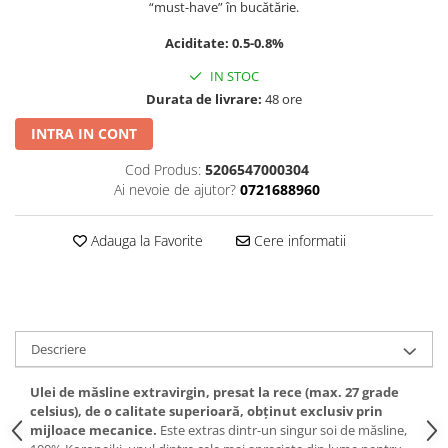
“must-have” în bucătărie.
Aciditate: 0.5-0.8%
IN STOC
Durata de livrare:
48 ore
INTRA IN CONT
Cod Produs:
5206547000304
Ai nevoie de ajutor?
0721688960
Adauga la Favorite
Cere informatii
Descriere
Ulei de măsline extravirgin, presat la rece (max. 27 grade
celsius), de o calitate superioară, obținut exclusiv prin
mijloace mecanice.
Este extras dintr-un singur soi de măsline,