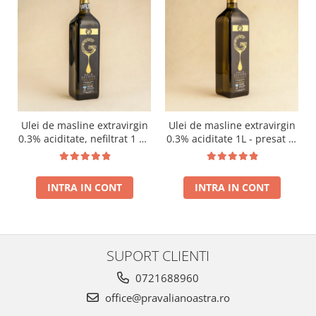
Ulei de masline extravirgin
Ulei de masline extravirgin
0.3% aciditate, nefiltrat 1 L -
0.3% aciditate 1L - presat la
presat la rece RECOLTA
rece RECOLTA NOUA
NOUA
INTRA IN CONT
INTRA IN CONT
SUPORT CLIENTI
0721688960
office@pravalianoastra.ro