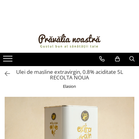
PRODUSE
NOUTĂȚI
ALIMENTE
ULEIURI ȘI UNTURI
MĂSLINE
NUCI ȘI SEMINȚE
Ulei de masline extravirgin, 0.8% aciditate 5L
RECOLTA NOUA
FRUCTE DESHIDRATATE
ÎNDULCITORI NATURALI / MIERE
Elasion
FRUCTE LA CONSERVĂ
OȚETURI ȘI SOSURI
SOSURI
FĂINĂ FĂRĂ GLUTEN
BĂUTURI / LAPTE VEGETAL
OREZ ȘI CEREALE