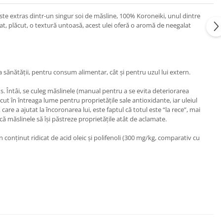
ste extras dintr-un singur soi de măsline, 100% Koroneiki, unul dintre
gat, plăcut, o textură untoasă, acest ulei oferă o aromă de neegalat
pra sănătății, pentru consum alimentar, cât și pentru uzul lui extern.
us. Întâi, se culeg măslinele (manual pentru a se evita deteriorarea
t în întreaga lume pentru proprietățile sale antioxidante, iar uleiul
e a ajutat la încoronarea lui, este faptul că totul este “la rece”, mai
ă măslinele să își păstreze proprietățile atât de aclamate.
n conținut ridicat de acid oleic și polifenoli (300 mg/kg, comparativ cu