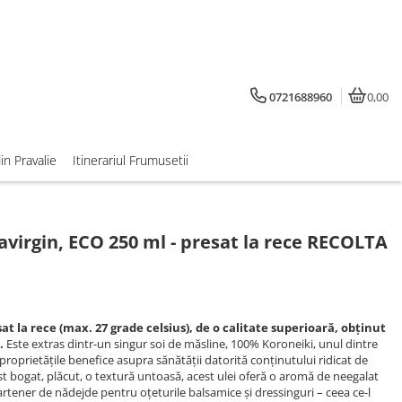
0721688960
0,00
din Pravalie
Itinerariul Frumusetii
avirgin, ECO 250 ml - presat la rece RECOLTA
at la rece (max. 27 grade celsius), de o calitate superioară, obținut
.
Este extras dintr-un singur soi de măsline, 100% Koroneiki, unul dintre
roprietățile benefice asupra sănătății datorită conținutului ridicat de
st bogat, plăcut, o textură untoasă, acest ulei oferă o aromă de neegalat
artener de nădejde pentru oțeturile balsamice și dressinguri – ceea ce-l