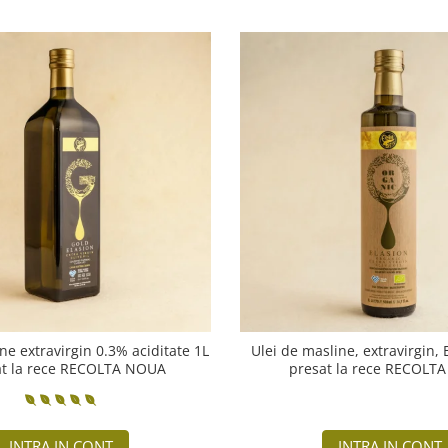
ne extravirgin 0.3% aciditate 1L
Ulei de masline, extravirgin,
at la rece RECOLTA NOUA
presat la rece RECOLT
INTRA IN CONT
INTRA IN CONT