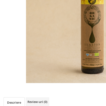
PASTE
CREME ȘI PASTE TARTINABILE
CONDIMENTE
CEAIURI GRECEȘTI
CIOCOLATĂ ȘI CACAO
HEALTHY SNACKS
SUPERALIMENTE
LACTATE
BACANIE
PRODUSE ECO / ORGANICE
PRODUSE ROMÂNEȘTI
COSMETICE
REMEDII NATURISTE
TOATE PRODUSELE
Review-uri
(0)
Descriere