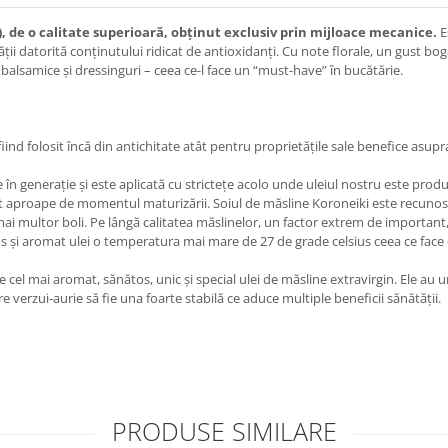
), de o calitate superioară, obținut exclusiv prin mijloace mecanice.
E
ii datorită conținutului ridicat de antioxidanți. Cu note florale, un gust bo
balsamice și dressinguri – ceea ce-l face un “must-have” în bucătărie.
, fiind folosit încă din antichitate atât pentru proprietățile sale benefice asu
ie în generație și este aplicată cu strictețe acolo unde uleiul nostru este prod
nt aproape de momentul maturizării. Soiul de măsline Koroneiki este recunoscu
multor boli. Pe lângă calitatea măslinelor, un factor extrem de important, car
os și aromat ulei o temperatura mai mare de 27 de grade celsius ceea ce face c
e cel mai aromat, sănătos, unic și special ulei de măsline extravirgin. Ele au u
re verzui-aurie să fie una foarte stabilă ce aduce multiple beneficii sănătății.
PRODUSE SIMILARE