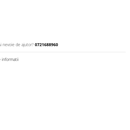
Ai nevoie de ajutor?
0721688960
informatii