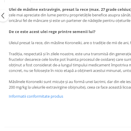
Ulei de măsline extravirgin, presat la rece (max. 27 grade celsius
cele mai apreciate din lume pentru proprietățile benefice asupra sănătăț
oricărui fel de mâncare și este un partener de nădejde pentru oțeturile 
De ce este acest ulei rege printre semenii lui?
Uleiul presat la rece, din măsline Koroneiki, are o tradiție de mii de ani
Tradiția, respectată și în zilele noastre, este una transmisă din generaț
fructelor deoarece cele lovite pot înainta procesul de oxidare) care su
obținut a fost considerat de-a lungul timpului medicament împotriva mai 
concret, nu se folosește în nicio etapă a obținerii acestui minunat, unt
Măslinele Koroneiki sunt micuțe și au formă unei lacrimi, dar din ele ies
200 mg/kg la uleiurile extravirgine obișnuite), ceea ce face această licoa
Informatii conformitate produs