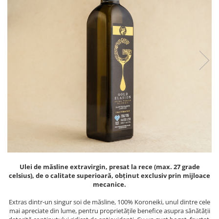
PASTE
CREME ȘI PASTE TARTINABILE
CONDIMENTE
CEAIURI GRECEȘTI
CIOCOLATĂ ȘI CACAO
HEALTHY SNACKS
SUPERALIMENTE
LACTATE
BACANIE
PRODUSE ECO / ORGANICE
PRODUSE ROMÂNEȘTI
COSMETICE
REMEDII NATURISTE
Ulei de măsline extravirgin, presat la rece (max. 27 grade
celsius), de o calitate superioară, obținut exclusiv prin mijloace
TOATE PRODUSELE
mecanice.
Extras dintr-un singur soi de măsline, 100% Koroneiki, unul dintre cele
mai apreciate din lume, pentru proprietățile benefice asupra sănătății