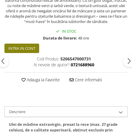
datorită conținutului ridicat de antioxidanți. Cu un gust bogat, fructat,
cu note de măsline verzi și iarbă verde, o textură untoasă, acest ulei
oferă o aromă de neegalat oricărui fel de mâncare și este un partener
de nădejde pentru oțeturile balsamice și dressinguri – ceea ce-l face un
“must-have” în bucătăria iubitorilor de sănătate.
IN STOC
Durata de livrare:
48 ore
INTRA IN CONT
Cod Produs:
5206547000731
Ai nevoie de ajutor?
0721688960
Adauga la Favorite
Cere informatii
Descriere
Ulei de măsline extravirgin, presat la rece (max. 27 grade
celsius), de o calitate superioară, obținut exclusiv prin