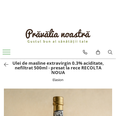
PRODUSE
NOUTĂȚI
ALIMENTE
ULEIURI ȘI UNTURI
MĂSLINE
NUCI ȘI SEMINȚE
Ulei de masline extravirgin 0.3% aciditate,
FRUCTE DESHIDRATATE
nefiltrat 500ml - presat la rece RECOLTA
ÎNDULCITORI NATURALI / MIERE
NOUA
FRUCTE LA CONSERVĂ
Elasion
OȚETURI ȘI SOSURI
SOSURI
FĂINĂ FĂRĂ GLUTEN
BĂUTURI / LAPTE VEGETAL
OREZ ȘI CEREALE