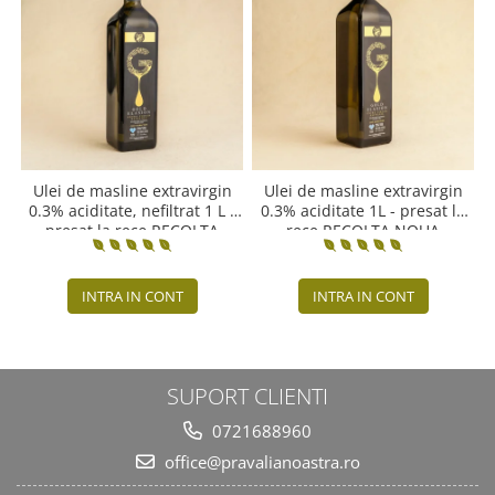
Ulei de masline extravirgin
Ulei de masline extravirgin
0.3% aciditate, nefiltrat 1 L -
0.3% aciditate 1L - presat la
presat la rece RECOLTA
rece RECOLTA NOUA
NOUA
INTRA IN CONT
INTRA IN CONT
SUPORT CLIENTI
0721688960
office@pravalianoastra.ro