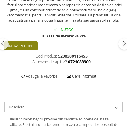
Efectul aromatic demonstreaza o compozitie deosebit de fina de acizi
grasi, cu un conținut ridicat de acid polinesaturat si linoleic (ω6).
Recomandat si pentru aplicatii externe. Utilizare: La pranz sau la cina
adaugati una pana la doua lingurite in salata sau savurati-l simplu.
IN STOC
Durata de livrare:
48 ore
INTRA IN CONT
Cod Produs:
5200300116455
Ai nevoie de ajutor?
0721688960
Adauga la Favorite
Cere informatii
Descriere
Uleiul chimion negru provine din seminte egiptene de inalta
calitate. Efectul aromatic demonstreaza o compozitie deosebit de