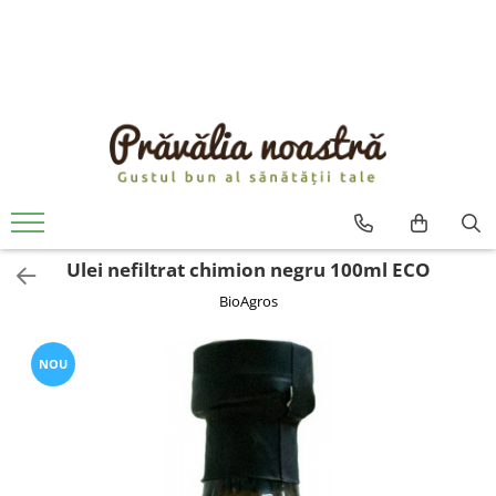
PRODUSE
NOUTĂȚI
ALIMENTE
ULEIURI ȘI UNTURI
MĂSLINE
NUCI ȘI SEMINȚE
Ulei nefiltrat chimion negru 100ml ECO
FRUCTE DESHIDRATATE
BioAgros
ÎNDULCITORI NATURALI / MIERE
FRUCTE LA CONSERVĂ
OȚETURI ȘI SOSURI
NOU
SOSURI
FĂINĂ FĂRĂ GLUTEN
BĂUTURI / LAPTE VEGETAL
OREZ ȘI CEREALE