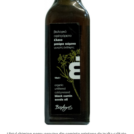
PASTE
CREME ȘI PASTE TARTINABILE
CONDIMENTE
CEAIURI GRECEȘTI
CIOCOLATĂ ȘI CACAO
HEALTHY SNACKS
SUPERALIMENTE
LACTATE
BACANIE
PRODUSE ECO / ORGANICE
PRODUSE ROMÂNEȘTI
COSMETICE
REMEDII NATURISTE
TOATE PRODUSELE
Uleiul chimion negru provine din seminte egiptene de inalta calitate.