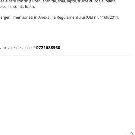
le care contin gluten, arahide, soia, lapte, fructe cu coaja, telina,
ulf si sulfiti, lupin.
ergenii mentionati in Anexa II a Regulamentului (UE) nr. 1169/2011.
Ai nevoie de ajutor?
0721688960