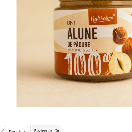
PASTE
CREME ȘI PASTE TARTINABILE
CONDIMENTE
CEAIURI GRECEȘTI
CIOCOLATĂ ȘI CACAO
HEALTHY SNACKS
SUPERALIMENTE
LACTATE
BACANIE
PRODUSE ECO / ORGANICE
PRODUSE ROMÂNEȘTI
COSMETICE
REMEDII NATURISTE
TOATE PRODUSELE
Review-uri
(0)
Descriere