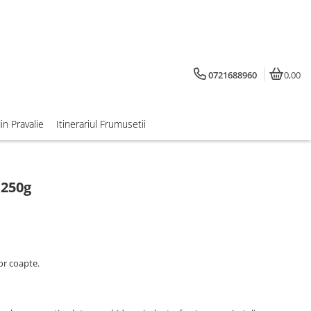
0721688960
0,00
din Pravalie
Itinerariul Frumusetii
 250g
or coapte.